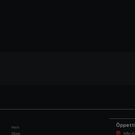
Öppett
Hem
Shop
Mån-fr