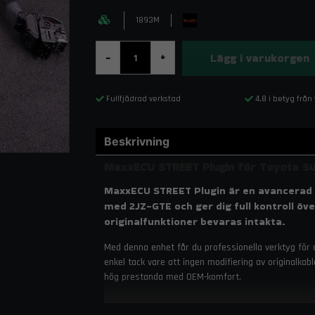
1893M
Lägg i varukorgen
-
+
Fullfjädrad verkstad
4,8 i betyg från
Beskrivning
MaxxECU STREET Plugin för Toyota Su
MaxxECU STREET Plugin är en avancerad 
med 2JZ-GTE och ger dig full kontroll ö
originalfunktioner bevaras intakta.
Med denna enhet får du professionella verktyg för 
enkel tack vare att ingen modifiering av originalkab
hög prestanda med OEM-komfort.
Specifikationer