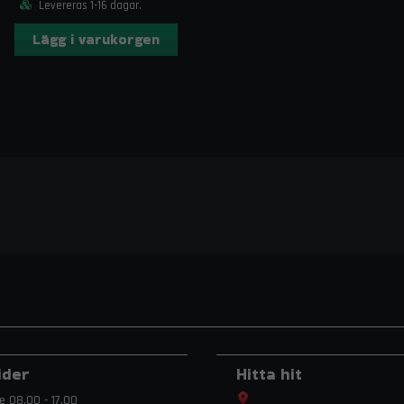
Levereras 1-16 dagar.
Lägg i varukorgen
ider
Hitta hit
e 08.00 - 17.00