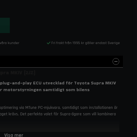
 våra kunder
Fri frakt från 1995 kr gäller endast Sverige
pra MKIV (2JZ)
plug-and-play ECU utvecklad för Toyota Supra MKIV
ver motorstyrningen samtidigt som bilens
optimering via MTune PC-mjukvara, samtidigt som installationen är
laget krävs. Det perfekta valet för Supra-ägare som vill kombinera
Visa mer