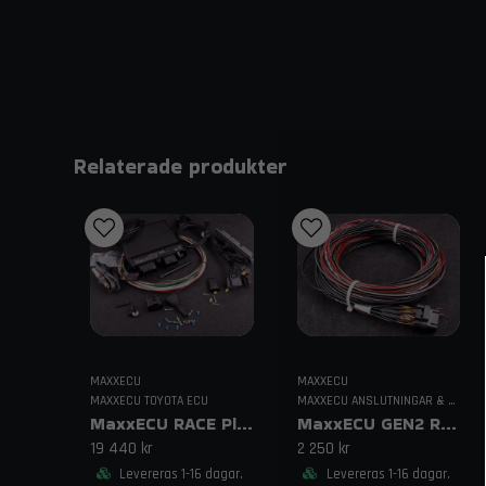
Relaterade produkter
MAXXECU
MAXXECU
MAXXECU TOYOTA ECU
MAXXECU ANSLUTNINGAR & KABELDRAGNING
MaxxECU RACE Plugin Toyota Supra MKIV (2JZ)
MaxxECU GEN2 RACE Kabelhärva 4
19 440 kr
2 250 kr
Levereras 1-16 dagar.
Levereras 1-16 dagar.