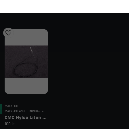
Tuning och motorsport:
Stöd för stö
Lägg i varukorgen
Projektbilar:
Perfekt ersättning för or
MaxxECU STREET Plugin är det optimala v
professionell kontroll, enkel installatio
Beställning och rådgivning
Beställ din MaxxECU STREET Plugin idag och ta din 2J
kompatibilitet? Kontakta oss på
order@trendab.co
Fri frakt över 1995 kr inom Sverige – sna
Relaterade sökord
maxxecu street supra, toyota supra mkiv ecu, 2jz g
mtune supra 2jz
MAXXECU
MAXXECU ANSLUTNINGAR & KABELDRAGNING
CMC Hylsa Liten 0,50 mm²
100 kr