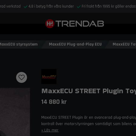
drad verkstad
4,8 i betyg från våra kunder
Fri frakt från 1995 kr gäller enda
MaxxECU styrsystem
MaxxECU Plug-and-Play ECU
MaxxECU To
MaxxECU STREET Plugin Toy
14 880 kr
MaxxECU STREET Plugin är en avancerad plug-and-play
kontroll över motorstyrningen samtidigt som bilens or
Läs mer