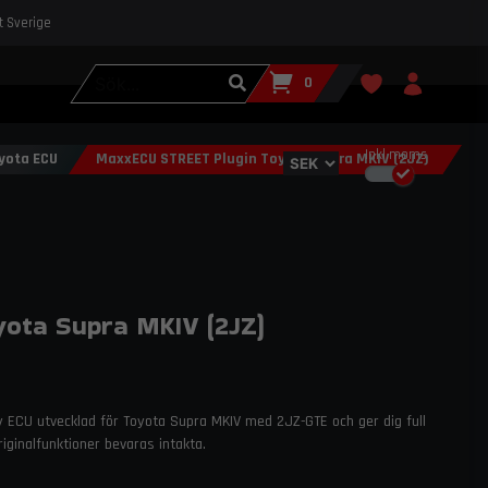
st Sverige
0
Inkl.moms
yota ECU
MaxxECU STREET Plugin Toyota Supra MKIV (2JZ)
ota Supra MKIV (2JZ)
 ECU utvecklad för Toyota Supra MKIV med 2JZ-GTE och ger dig full
iginalfunktioner bevaras intakta.