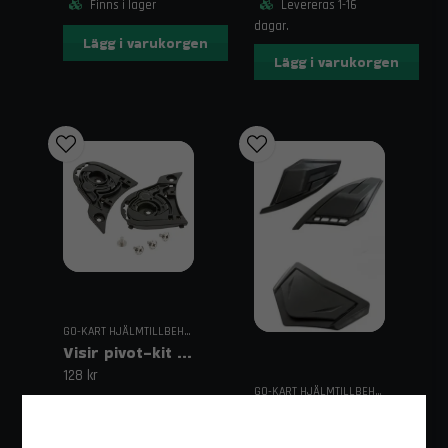
Finns i lager
Levereras 1-16
dagar.
Lägg i varukorgen
Lägg i varukorgen
GO-KART HJÄLMTILLBEHÖR
Visir pivot-kit till CIRCUIT EVO2 hjälm
128 kr
GO-KART HJÄLMTILLBEHÖR
Reservdel toppventiler till CIRCUIT EVO2 hjälm
Levereras 1-16
118 kr
dagar.