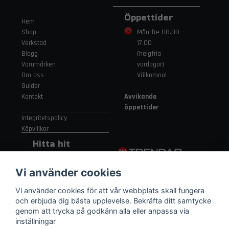
Öppettider
Hem
Shop
Mån-fre 08.00 -
Verkstad
17.00
Blogg
(helgfria
Varumärken
vardagar)
Om oss
Välkomna!
Guider
Kontakt
Avvikande
öppettider
Integritetspolicy
Köpvillkor
Hitta hit
Gamla
Vi använder cookies
Strängnäsvägen
315 155 91
Vi använder cookies för att vår webbplats skall fungera
Nykvarn Sverige
och erbjuda dig bästa upplevelse. Bekräfta ditt samtycke
genom att trycka på godkänn alla eller anpassa via
inställningar
08 552 450 06