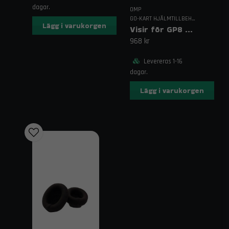
dagar.
OMP
GO-KART HJÄLMTILLBEHÖR
Lägg i varukorgen
Visir för GP8 evo
968 kr
Levereras 1-16
dagar.
Lägg i varukorgen