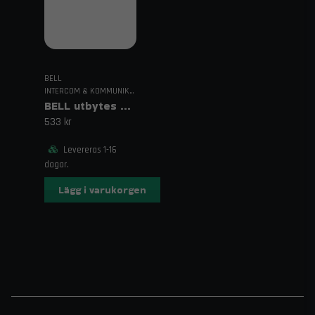
BELL
INTERCOM & KOMMUNIKATION
BELL utbytes hörselkåpor.
533 kr
Levereras 1-16
dagar.
Lägg i varukorgen