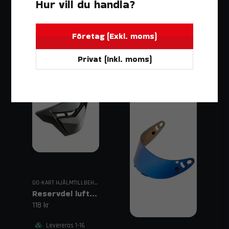
Hur vill du handla?
Lägg i varukorgen
Levereras 1-16
dagar.
Företag (Exkl. moms)
Lägg i varukorgen
Privat (Inkl. moms)
GO-KART HJÄLMTILLBEHÖR
Reservdel luftventil haka CIRCUIT EVO2 hjälm
118 kr
Levereras 1-16