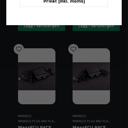
Privat (Inkl. moms)
Levereras 1-16
Levereras 1-16
dagar.
dagar.
Lägg i varukorgen
Lägg i varukorgen
MAXXECU
MAXXECU
MAXXECU PLUG-AND-PLAY ECU
MAXXECU PLUG-AND-PLAY ECU
MaxxECU RACE Plugin EXTRA – För Audi S3/A4
MaxxECU RACE Plugin – För Audi S4/RS4