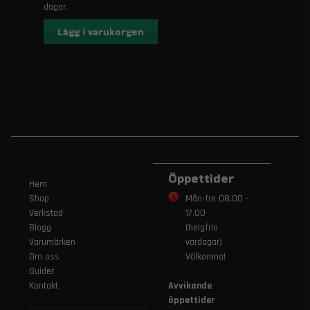
dagar.
Lägg i varukorgen
Öppettider
Hem
Shop
Mån-fre 08.00 -
Verkstad
17.00
Blogg
(helgfria
Varumärken
vardagar)
Om oss
Välkomna!
Guider
Kontakt
Avvikande
öppettider