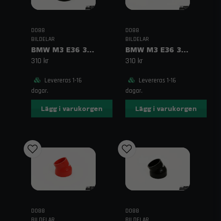
support
Beställ dina do88 trimnings- och prestandadelar till BMW hos
Trendab idag. Beställ enkelt online och få dina varor snabbt
DO88
DO88
levererade. Behöver du teknisk rådgivning kring vilka do88-delar
BILDELAR
BILDELAR
som passar bäst för just din BMW-modell? Kontakta oss på
BMW M3 E36 3.0 Spjällhusslang Svart
BMW M3 E36 3.2 Spjällhusslang Blå
för personlig service. Fri frakt över
310 kr
310 kr
1995 kr inom Sverige!
order@trendab.com
Levereras 1-16
Levereras 1-16
Svenska sökord:
do88 BMW, BMW trimning, BMW
dagar.
dagar.
prestandadelar, BMW tuning, do88 intercooler BMW, BMW
oljekylare, BMW slangkit, BMW bankörning, BMW trackday delar,
Lägg i varukorgen
Lägg i varukorgen
BMW motorsport tillbehör
English keywords:
do88 BMW performance, BMW tuning parts,
do88 intercooler BMW, BMW performance upgrades, BMW race
parts, BMW oil cooler kit, do88 silicone hoses BMW, BMW trackday
upgrades, BMW motorsport parts
DO88
DO88
BILDELAR
BILDELAR