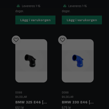
Levereras 1-16
Levereras 1-16
dagar.
dagar.
Lägg i varukorgen
Lägg i varukorgen
DO88
DO88
BILDELAR
BILDELAR
BMW 325 E46 (01–06) Inloppsslang Svart
BMW 330 E46 (00–06) Inloppsslang Blå
651 kr
679 kr