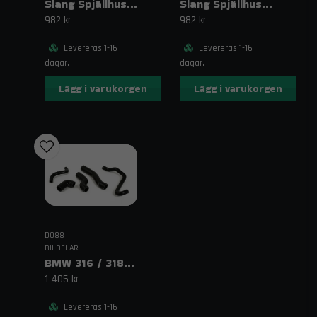
Slang Spjällhus Röd BMW 325/328/M3 (E36 90–99)
Slang Spjällhus Svart BMW 325/328/M3 (E36 90–99)
982 kr
982 kr
Levereras 1-16
Levereras 1-16
dagar.
dagar.
Lägg i varukorgen
Lägg i varukorgen
DO88
BILDELAR
BMW 316 / 318 E46 Kylarslangar Svart
1 405 kr
Levereras 1-16