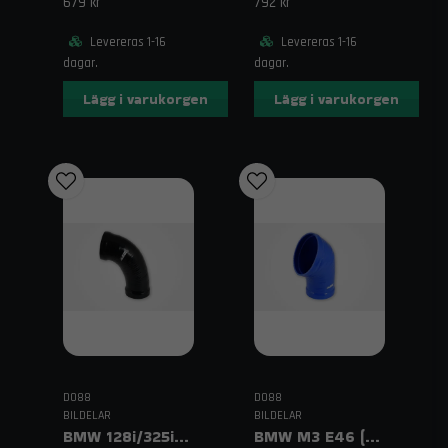
679 kr
792 kr
Levereras 1-16
Levereras 1-16
dagar.
dagar.
Lägg i varukorgen
Lägg i varukorgen
DO88
DO88
BILDELAR
BILDELAR
BMW 128i/325i/328i/330i E90/E82 (05–12) Intake Resonator Delete Svart
BMW M3 E46 (00–06) Inloppsslang Blå