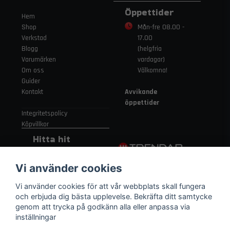
Öppettider
Hem
Shop
Mån-fre 08.00 -
Verkstad
17.00
Blogg
(helgfria
Varumärken
vardagar)
Om oss
Välkomna!
Guider
Kontakt
Avvikande
öppettider
Integritetspolicy
Köpvillkor
Hitta hit
Gamla
Vi använder cookies
Strängnäsvägen
315 155 91
Vi använder cookies för att vår webbplats skall fungera
Nykvarn Sverige
och erbjuda dig bästa upplevelse. Bekräfta ditt samtycke
genom att trycka på godkänn alla eller anpassa via
inställningar
08 552 450 06