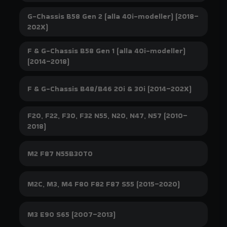
genom svenskutvecklad ingenjörskonst.
G-Chassis B58 Gen 2 (alla 40i-modeller) (2018–
202X)
Sortimentet från do88 för BMW riktar sig till dig som söker en
mer engagerande och exakt körupplevelse. Genom att fokusera
på flödesoptimering och effektiv värmehantering säkerställer
F & G-Chassis B58 Gen 1 (alla 40i-modeller)
do88 att din BMW levererar en konsekvent prestanda, oavsett
(2014–2018)
om det gäller en modern turbomotor eller en klassisk
sugmaskin. För förare med höga krav på funktion och kvalitet är
do88:s komponenter det självklara valet för att bygga en
F & G-Chassis B48/B46 20i & 30i (2014–202X)
genomtänkt helhet där varje del bidrar till en mer
tillfredsställande körupplevelse, utan att kompromissa med
F20, F22, F30, F32 N55, N20, N47, N57 (2010–
bilens grundläggande tillförlitlighet.
2018)
Vårt sortiment från do88 till
BMW
M2 F87 N55B30T0
do88 Intercoolers:
Modellanpassade
högprestandakylare som sänker insugstemperaturen
M2C, M3, M4 F80 F82 F87 S55 (2015–2020)
dramatiskt, vilket är avgörande för bibehållen effekt
på BMW:s turbomodeller.
M3 E90 S65 (2007–2013)
do88 Oljekylare & Kylarsystem:
Robusta