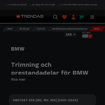
Fullfjädrad verkstad
4,8 i betyg från våra kunder
Fri frakt från 1995 kr gäller endast Sverige
Hem
BILDELAR
Trim kit
Modellanpassade komponenter
BMW
Inkl.moms
BMW
Trimning och
prestandadelar för BMW
Visa mer
Uppgradera din BMW med do88:s noggrant utvalda
prestandadelar som förhöjer körkänsla och
helhetsupplevelse vid både vardagskörning och mer
aktiv körning. Hos Trendab hittar du do88:s
G80/G87 S58 (M2, M3, M4) (2021–202X)
modellanpassade lösningar, framtagna för förare
som vill utveckla bilens karaktär och driftsäkerhet