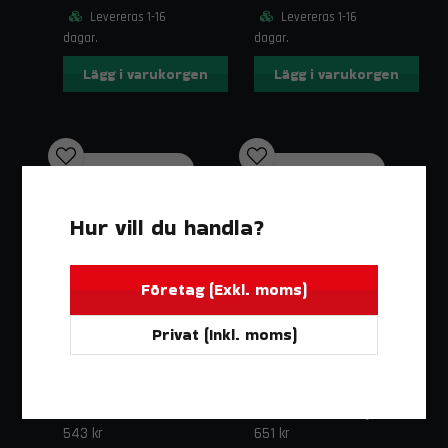
Levereras 1-16
Levereras 1-16
dagar.
dagar.
Lägg i varukorgen
Lägg i varukorgen
Hur vill du handla?
Företag (Exkl. moms)
Privat (Inkl. moms)
DO88
DO88
BILDELAR
BILDELAR
Slang Spjällhus Svart BMW 325 E46 (01–06)
BMW 325 E46 (01–06) Inloppsslang Blå
543 kr
651 kr