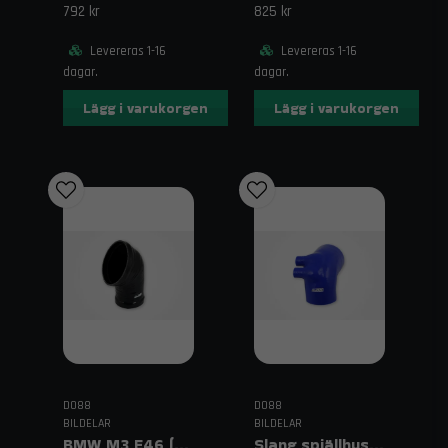
792 kr
825 kr
Levereras 1-16
Levereras 1-16
dagar.
dagar.
Lägg i varukorgen
Lägg i varukorgen
DO88
DO88
BILDELAR
BILDELAR
BMW M3 E46 (00–06) Inloppsslang Svart
Slang spjällhus Blå BMW 325/328/M3 (E36 90–99)