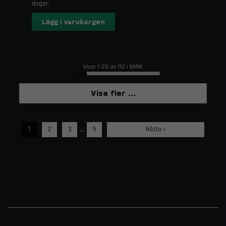
dagar.
Lägg i varukorgen
Visar 1-25 av 112 i BMW
Visa fler ...
...
1
2
3
5
Nästa »