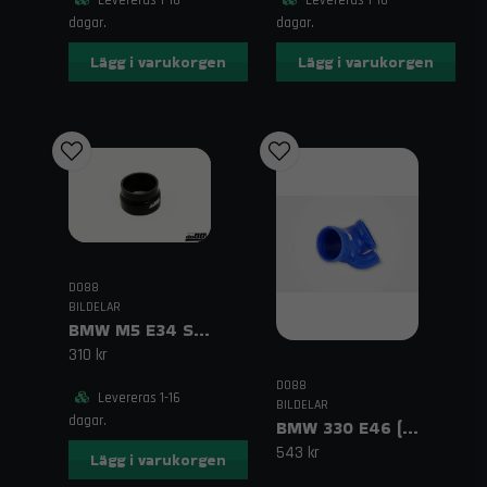
dagar.
dagar.
Lägg i varukorgen
Lägg i varukorgen
DO88
BILDELAR
BMW M5 E34 Spjällhusslang Svart
310 kr
DO88
Levereras 1-16
BILDELAR
dagar.
BMW 330 E46 (01–06) Slang spjällhus Blå
543 kr
Lägg i varukorgen