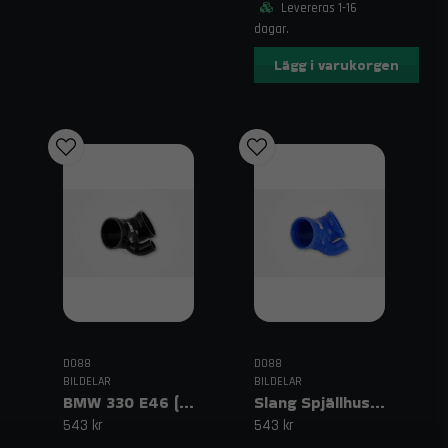
Levereras 1-16
dagar.
Lägg i varukorgen
DO88
DO88
BILDELAR
BILDELAR
BMW 330 E46 (01–06) Slang spjällhus Svart
Slang Spjällhus Blå BMW 325 E46 (01–06)
543 kr
543 kr