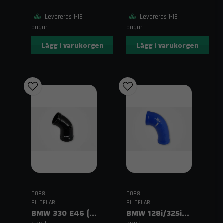
Levereras 1-16
Levereras 1-16
dagar.
dagar.
Lägg i varukorgen
Lägg i varukorgen
DO88
DO88
BILDELAR
BILDELAR
BMW 330 E46 (00–06) Inloppsslang Svart
BMW 128i/325i/328i/330i E90/E82 (05–12) Intake Resonator Delete Blå