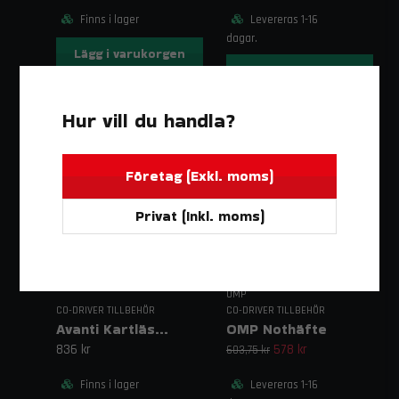
Finns i lager
Levereras 1-16
dagar.
Lägg i varukorgen
Lägg i varukorgen
Hur vill du handla?
-4%
Företag (Exkl. moms)
Privat (Inkl. moms)
OMP
CO-DRIVER TILLBEHÖR
CO-DRIVER TILLBEHÖR
Avanti Kartläsarlampa Kort Modell 305 mm
OMP Nothäfte
836 kr
578 kr
603,75 kr
Finns i lager
Levereras 1-16