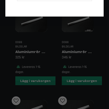
DO88
DO88
BILDELAR
BILDELAR
Aluminiumrör 500mm 2" (51mm)
Aluminiumrör 500 mm 2,25" (57 mm)
325 kr
346 kr
Levereras 1-16
Levereras 1-16
dagar.
dagar.
Lägg i varukorgen
Lägg i varukorgen