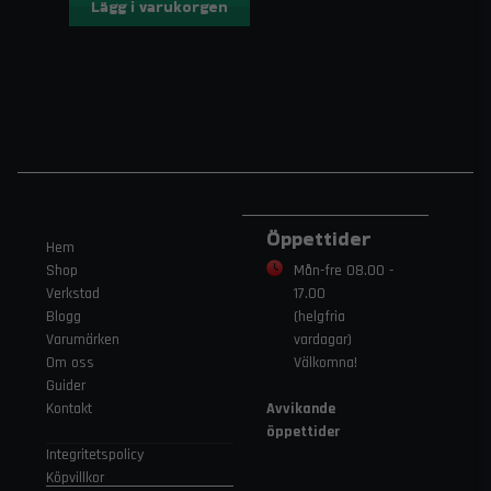
Lägg i varukorgen
Öppettider
Hem
Shop
Mån-fre 08.00 -
Verkstad
17.00
Blogg
(helgfria
Varumärken
vardagar)
Om oss
Välkomna!
Guider
Kontakt
Avvikande
öppettider
Integritetspolicy
Köpvillkor