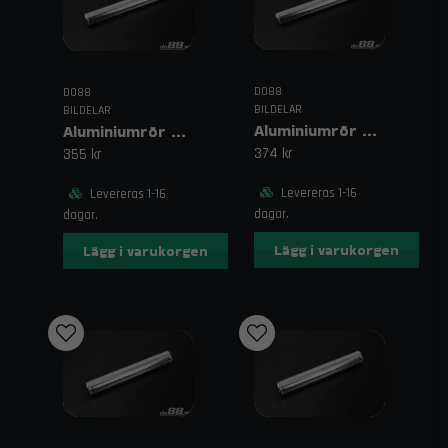
DO88
DO88
BILDELAR
BILDELAR
Aluminiumrör 500 mm 2,5" (63 mm)
Aluminiumrör 500 mm 2,375" (60 mm)
374 kr
355 kr
Levereras 1-16
Levereras 1-16
dagar.
dagar.
Lägg i varukorgen
Lägg i varukorgen