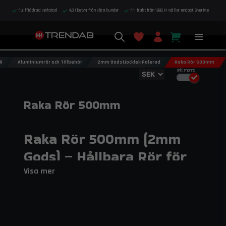
Fullfjädrad verkstad
4,8 i betyg från våra kunder
Fri frakt från 1995 kr gäller endast Sverige
R
Aluminiumrör och Tillbehör
2mm Godstjocklek Polerad
Raka Rör 500mm
Inkl.moms
Raka Rör 500mm
Raka Rör 500mm (2mm
Gods) – Hållbara Rör för
Motorsystem
Visa mer
Maximera ditt system med raka rör i 500mm längd
och 2mm godstjocklek från do88, speciellt framtagna
för att ge pålitliga och effektiva anslutningar i
motorsport och högprestandafordon.