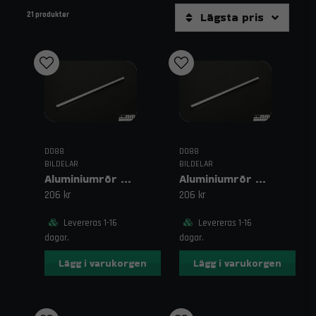
Lägsta pris
21 produkter
Här hittar du ett sortiment av raka rör med 500mm längd och en
robust godstjocklek på 2mm, utvecklade av do88 för att möta de
tuffa krav som ställs inom modern tuning och racing. Denna
generösa längd är perfekt för att bygga längre
sammanhängande rördragningar i motorrummet eller under
bilen, vilket ger ett renare system med färre skarvar. Den extra
godstjockleken på 2mm säkerställer att röret tål höga tryck,
temperaturer och mekaniska vibrationer utan att deformeras
eller spricka.
DO88
DO88
Trendab erbjuder dessa högkvalitativa rördelar som en del av
BILDELAR
BILDELAR
do88:s omfattande sortiment för custombyggen. Oavsett om du
Aluminiumrör 500 mm 0,3125" (8 mm)
Aluminiumrör 500 mm 0,375" (9,4 mm)
konstruerar ett bränsle-, kyl- eller avgassystem, ger do88:s
206 kr
206 kr
500mm-rör dig den precision och hållbarhet som krävs för att
prestera under intensiva körförhållanden. Rörens jämna
Levereras 1-16
Levereras 1-16
aluminiumyta gör dem dessutom enkla att kapa, grada av och
anpassa för att uppnå en perfekt, tät installation i ditt specifika
dagar.
dagar.
projekt.
Lägg i varukorgen
Lägg i varukorgen
Varför välja do88 Raka Rör
500mm (2mm gods) från