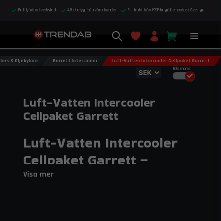
Fullfjädrad verkstad
4,8 i betyg från våra kunder
Fri frakt från 1995 kr gäller endast Sverige
lers & Oljekylare
Garrett Intercooler
Luft-Vatten Intercooler Cellpaket Garrett
Inkl.moms
Luft-Vatten Intercooler
Cellpaket Garrett
Luft-Vatten Intercooler
Cellpaket Garrett –
Prestanda och
Visa mer
uppgraderingar
Maximera kylningseffektiviteten och prestandan i