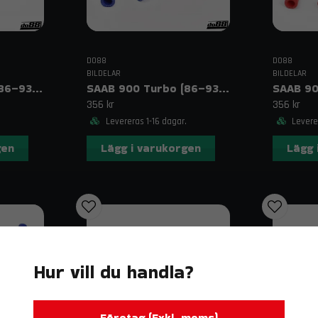
DO88
DO88
BILDELAR
BILDELAR
SAAB 900 Turbo (86–93) Dumpventilslang Svart
SAAB 900 Turbo (86–93) Spjällhus förvärmningsslangar Blå
356 kr
356 kr
Levereras 1-16 dagar.
Leverer
gen
Lägg i varukorgen
Lägg 
Hur vill du handla?
Företag (Exkl. moms)