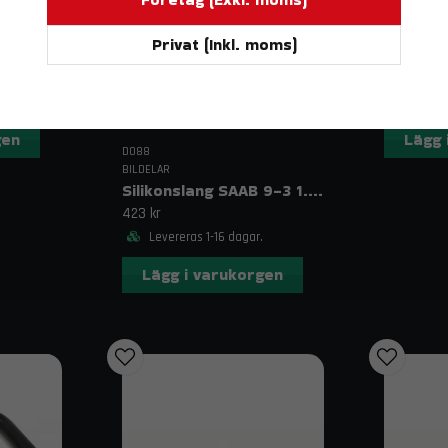
DO88
BILDELAR
Privat (Inkl. moms)
SAAB 900 Turbo (86–93) Dumpventilslang Blå
427 kr
Leverer
gen
Lägg 
DO88
BILDELAR
Silikonslang SAAB 9-3 1.9 TiD (04–11)
423 kr
Levereras 1-16 dagar.
Lägg i varukorgen