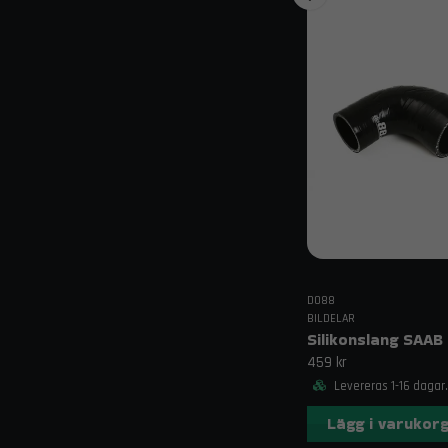
DO88
BILDELAR
459 kr
Levereras 1-16 dagar.
Lägg i varukor