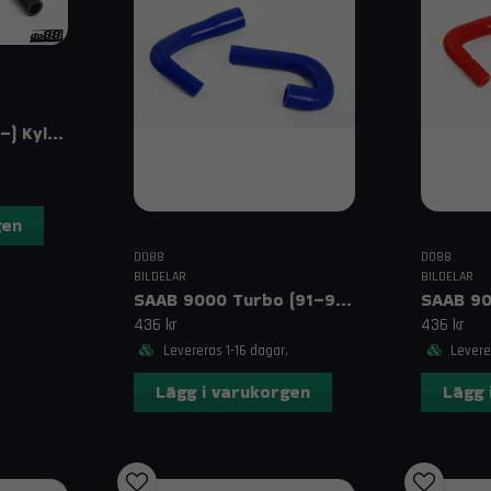
Saab 9-3 2.0T (07–) Kylarslangar oljekylare Svart
gen
DO88
DO88
BILDELAR
BILDELAR
SAAB 9000 Turbo (91–98) Tomgångsmotorslangar Blå
436 kr
436 kr
Levereras 1-16 dagar.
Leverer
Lägg i varukorgen
Lägg 