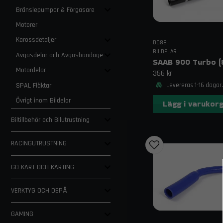
Bränslepumpar & Förgasare
Motorer
Karossdetaljer
DO88
BILDELAR
Avgasdelar och Avgasbandage
Motordelar
356 kr
SPAL Fläktar
Levereras 1-16 dagar.
Övrigt inom Bildelar
Lägg i varukor
Biltillbehör och Bilutrustning
RACINGUTRUSTNING
GO KART OCH KARTING
VERKTYG OCH DEPÅ
GAMING