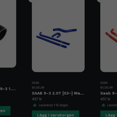
DO88
DO88
Silikonslang SAAB 9-3 1.9 TiD (04–11)
BILDELAR
BILDELAR
SAAB 9-3 2.0T (03–) Magnetventil & vevvent slangar Blå
497 kr
497 kr
Levereras 1-16 dagar.
Leverer
gen
Lägg i varukorgen
Lägg 