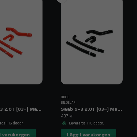
DO88
BILDELAR
Saab 9-3 2.0T (03–) Magnetventil & vevvent slangar Röda
Saab 9-3 2.0T (03–) Magnetventil & vevvent slangar Svarta
497 kr
as 1-16 dagar.
Levereras 1-16 dagar.
i varukorgen
Lägg i varukorgen