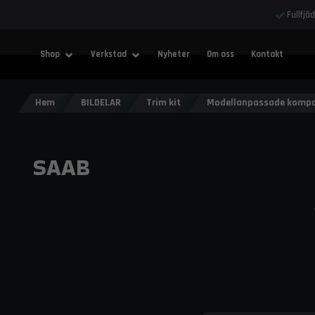
Fullfjä
Shop
Verkstad
Nyheter
Om oss
Kontakt
Hem
BILDELAR
Trim kit
Modellanpassade kompo
SAAB