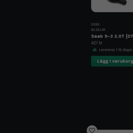
DO88
BILDELAR
427 kr
Levereras 1-16 dagar.
Lägg i varukor