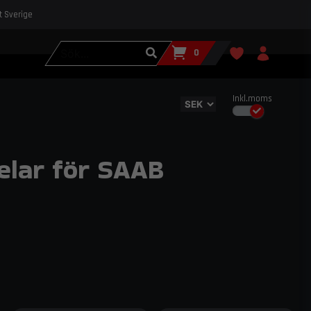
st Sverige
0
Inkl.moms
elar för SAAB
adelar som förhöjer körkänsla och
v användning. Hos Trendab hittar du do88:s
AB för att maximera effekt och driftsäkerhet
vänder sig till förare och entusiaster som vill utveckla
88:s svenskutvecklade produkter, där varje komponent är