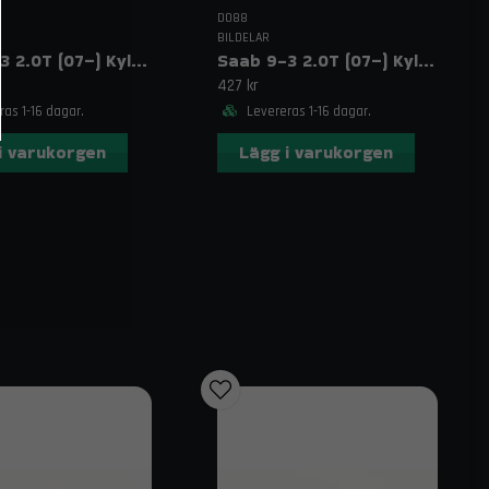
DO88
BILDELAR
Saab 9-3 2.0T (07–) Kylarslangar oljekylare Blå
Saab 9-3 2.0T (07–) Kylarslangar oljekylare Röd
427 kr
as 1-16 dagar.
Levereras 1-16 dagar.
i varukorgen
Lägg i varukorgen