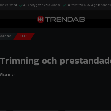
drad verkstad
4,8 i betyg från våra kunder
Fri frakt från 1995 kr gäller enda
nenter
SAAB
Trimning och prestandad
Förädla din SAAB med do88:s noggrant utvalda prestand
Visa mer
helhetsupplevelse vid både vardagskörning och mer akti
marknadsledande lösningar, utvecklade specifikt för SA
genom optimerad kylning och flöde.
Hos Trendab hittar du trimnings- och prestandalösningar för SAAB som 
bilens karaktär och körglädje. Sortimentet bygger till stor del på do