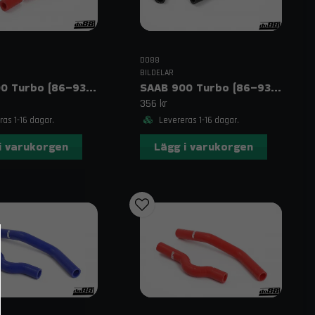
DO88
BILDELAR
SAAB 900 Turbo (86–93) Spjällhus förvärmningsslangar Röd
SAAB 900 Turbo (86–93) Spjällhus förvärmningsslangar Svart
356 kr
as 1-16 dagar.
Levereras 1-16 dagar.
i varukorgen
Lägg i varukorgen