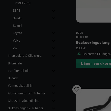
(1998-2011)
SEAT
Skoda
Suzuki
Toyota
DO88
BILDELAR
Volvo
233 kr
VW
Levereras 1-16 dagar.
Intercoolers & Oljekylare
Lägg i varukor
Bilbränsle
Luftfilter till Bil
Bildäck
Värmepaket till Bil
Aluminiumrör och Tillbehör
Chassi & Vägghållning
Silikonslangar & Tillbehör