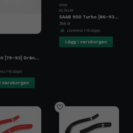
Fri frakt över 1995 kr inom Sverige!
abbt levererade.
DO88
BILDELAR
AAB 9-3 intercooler, SAAB 9-5 tuning, SAAB silikonslangar,
SAAB 900 Turbo (86–93) Dumpventilslang Röd
k SAAB trimning
356 kr
Levereras 1-16 dagar.
AB 9-3 Aero upgrades, SAAB 9-5 performance parts, SAAB
Lägg i varukorgen
Saab 900 (79–93) Dräneringsslang Svart
as 1-16 dagar.
i varukorgen