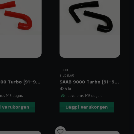
DO88
BILDELAR
SAAB 9000 Turbo (91–98) Tomgångsmotorslangar Röd
SAAB 9000 Turbo (91–98) Tomgångsmotorslangar Svart
436 kr
as 1-16 dagar.
Levereras 1-16 dagar.
i varukorgen
Lägg i varukorgen