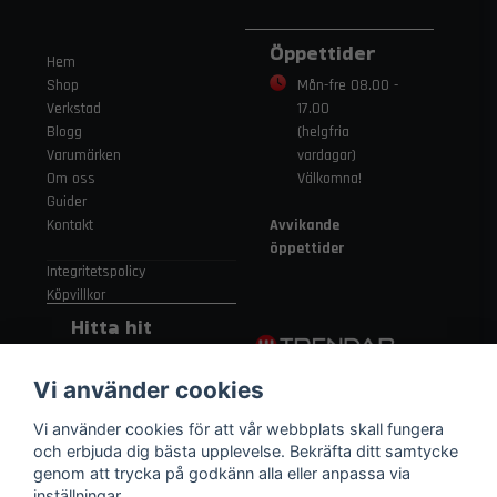
Öppettider
Hem
Shop
Mån-fre 08.00 -
Verkstad
17.00
Blogg
(helgfria
Varumärken
vardagar)
Om oss
Välkomna!
Guider
Kontakt
Avvikande
öppettider
Integritetspolicy
Köpvillkor
Hitta hit
Gamla
Vi använder cookies
Strängnäsvägen
315 155 91
Vi använder cookies för att vår webbplats skall fungera
Nykvarn Sverige
och erbjuda dig bästa upplevelse. Bekräfta ditt samtycke
genom att trycka på godkänn alla eller anpassa via
inställningar