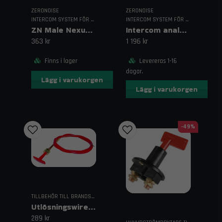
ZERONOISE
ZERONOISE
INTERCOM SYSTEM FÖR RACING
INTERCOM SYSTEM FÖR RACING
Intercom analog stereo instegsförstärkare ZN
ZN Male Nexus Connector
1 196 kr
363 kr
Levereras 1-16
Finns i lager
dagar.
Lägg i varukorgen
Lägg i varukorgen
-49%
TILLBEHÖR TILL BRANDSLÄCKARE
Utlösningswire 1,5 m
289 kr