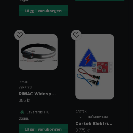
Lägg i varukorgen
R!MAC
VERKTYG
RIMAC Widespot Pannlampa
356 kr
CARTEK
Levereras 1-16
HUVUDSTRÖMBRYTARE
dagar.
Cartek Elektrisk Huvudströmbrytare GT för Motorsport
Lägg i varukorgen
3 775 kr