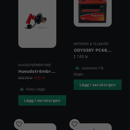
och klassiska bilar.
Brett sortiment:
Allt från batterier till små
elektriska detaljer.
Snabb leverans:
Fri frakt från 1500 kr och
expertrådgivning från våra specialister.
Användningsområden
BATTERIER & TILLBEHÖR
Racing och rally
ODYSSEY PC680 AGM-batteri
Specialbyggen och ombyggnationer
2 740 kr
Högprestandafordon
HUVUDSTRÖMBRYTARE
Klassiska sportbilar
Levereras 1-16
Huvudströmbrytare med Nyckel
dagar.
bilbatterier och el
Beställ
hos Trendab idag – och få pålitlig
406 kr
603,75 kr
kraft, säkerhet och prestanda för ditt fordon. Med vårt sortiment
Lägg i varukorgen
kan du optimera allt från tävlingsbilen till hobbyprojektet.
Finns i lager
Relaterade sökord:
Lägg i varukorgen
bilbatteri motorsport, AGM bilbatteri, litiumbatteri bil,
elkomponenter bil, huvudströmbrytare racing, kablage bil