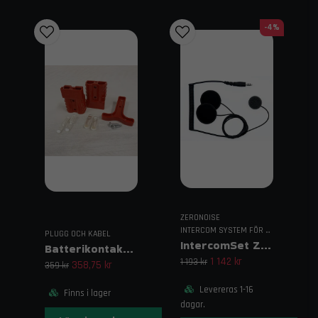
-4%
ZERONOISE
INTERCOM SYSTEM FÖR RACING
PLUGG OCH KABEL
IntercomSet ZN för Integralhjälm
Batterikontaktdon Anderson Power
1 142 kr
1 193 kr
358,75 kr
359 kr
Levereras 1-16
Finns i lager
dagar.