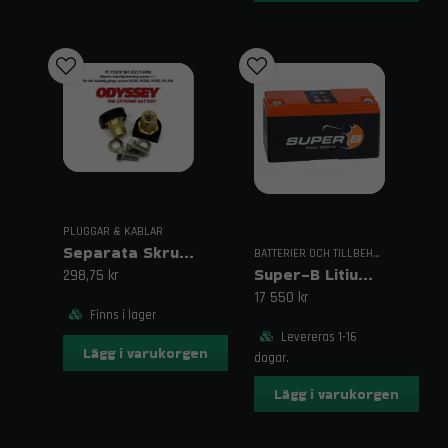
PLUGGAR & KABLAR
Separata Skruvbara Poler till Odyssey
BATTERIER OCH TILLBEHÖR
Super-B Litiumjonbatteri
298,75 kr
17 550 kr
Finns i lager
Levereras 1-16
Lägg i varukorgen
dagar.
Lägg i varukorgen