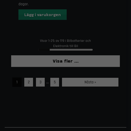
dagar.
Lägg i varukorgen
Visar 1-25 av 119 i Bilbatterier och
Elektronik till Bil
Visa fler ...
...
1
2
3
5
Nästa »