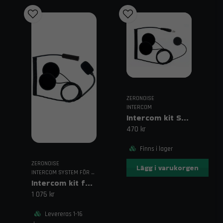
ZERONOISE
INTERCOM
Intercom kit STEREO 6,33mm anslutning ZN Valiant
470 kr
Finns i lager
ZERONOISE
Lägg i varukorgen
INTERCOM SYSTEM FÖR RACING
Intercom kit för öppna hjälmar med nexus anslutning
1 075 kr
Levereras 1-16