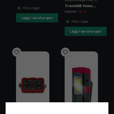
HUVUDSTRÖMBRYTARE TILL BIL
TrendAB Huvudströmbrytare
Finns i lager
138 kr
273,13 kr
Lägg i varukorgen
Finns i lager
Lägg i varukorgen