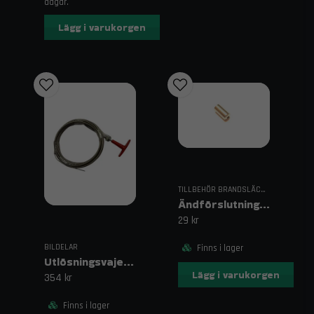
dagar.
Lägg i varukorgen
TILLBEHÖR BRANDSLÄCKARE
Ändförslutning Rostfritt Stål
29 kr
BILDELAR
Finns i lager
Utlösningsvajer 3m Rostfri
Lägg i varukorgen
354 kr
Finns i lager