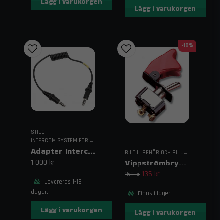
Lägg i varukorgen
Lägg i varukorgen
-10%
STILO
INTERCOM SYSTEM FÖR RACING
Adapter Intercom-Hjälm Hane-Hane Nexus
BILTILLBEHÖR OCH BILUTRUSTNING
Vippströmbrytare med Rött Lock – 30A
1 000 kr
135 kr
150 kr
Levereras 1-16
dagar.
Finns i lager
Lägg i varukorgen
Lägg i varukorgen