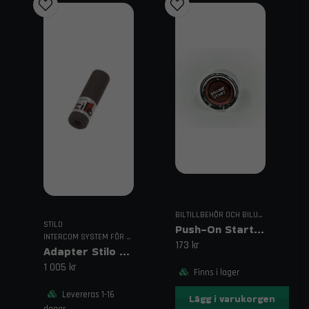
BILTILLBEHÖR OCH BILUTRUSTNING
STILO
Push-On Startknapp Röd 25A
INTERCOM SYSTEM FÖR RACING
173 kr
Adapter Stilo WRC
1 005 kr
Finns i lager
Levereras 1-16
Lägg i varukorgen
dagar.