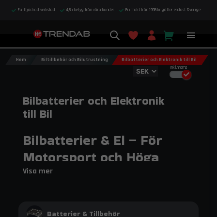
Fullfjädrad verkstad
4,8 i betyg från våra kunder
Fri frakt från 1995 kr gäller endast Sverige
Hem
Biltillbehör och Bilutrustning
Bilbatterier och Elektronik till Bil
Inkl.moms
Bilbatterier och Elektronik
till Bil
Bilbatterier & El – För
Motorsport och Höga
Prestandakrav
Visa mer
bilbatterier och elkomponenter
Hos Trendab hittar du
som är utvecklade för motorsport och högprestandafordon. Vi
AGM- och litiumbatterier
erbjuder
samt kablage, säkringar,
Batterier & Tillbehör