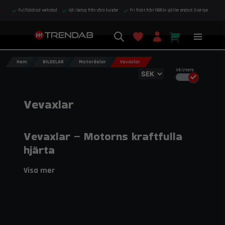
Fullfjädrad verkstad
4,8 i betyg från våra kunder
Fri frakt från 1995 kr gäller endast Sverige
Hem
BILDELAR
Motordelar
Vevaxlar
Inkl.moms
Vevaxlar
Vevaxlar – Motorns kraftfulla
hjärta
Maximera din motors hållbarhet och prestanda med
Visa mer
en vevaxel som är konstruerad för att tåla extrema
belastningar, höga varvtal och massiva laddtryck.
Vevaxeln är den mest centrala komponenten i motorns
bottenvrid. Det är här den linjära rörelsen från kolvarna
omvandlas till roterande kraft, och kraven på material och