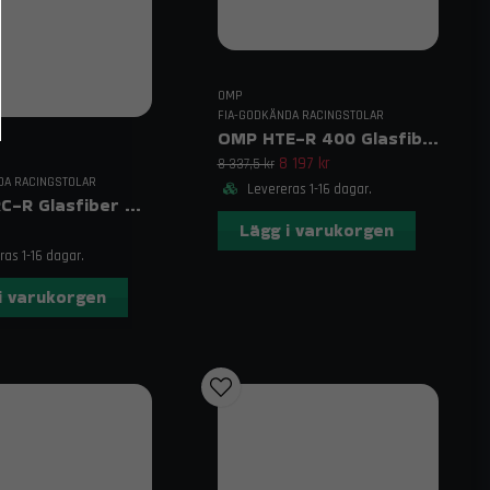
OMP
FIA-GODKÄNDA RACINGSTOLAR
OMP HTE-R 400 Glasfiber Racingstol
8 197 kr
8 337,5 kr
DA RACINGSTOLAR
Levereras 1-16 dagar.
OMP WRC-R Glasfiber Racingstol
Lägg i varukorgen
as 1-16 dagar.
i varukorgen