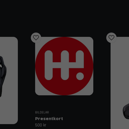
Säkerhet och stöd med en FIA racin
När du deltar i organiserad tävlingsverksamhet är en FIA racingstol o
säkerställa att de klarar kraftiga kollisioner och skyddar föraren op
lever upp till de senaste internationella säkerhetsstandarderna. Vi f
OMP, vars stolar används i allt från rally till de mest avancerade ba
investerar du i din egen säkerhet utan att göra avkall på prestanda.
Välj rätt rallystol för din körstil
Behovet ser olika ut beroende på om du kör långa uthållighetspass på 
rallystol har ofta en utformning som underlättar insteg och ger bra
sidokanter för maximal stabilitet. För dig som bygger en seriös tävlings
ultimata valet för att hålla nere bilens totalvikt och tyngdpunkt. Om du
trackdays, erbjuder en klassisk skålstol bil en perfekt balans mellan 
Komfort och materialval i en racings
BILDELAR
Att sitta rätt handlar inte bara om snabbhet, utan även om att mins
Presentkort
anatomiskt utformad för att ge stöd åt ländrygg och axlar, vilket gör
500 kr