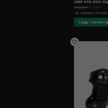
8 466 kr
8 466,88 kr
Levereras 1-16 dagar.
Lägg i varukor