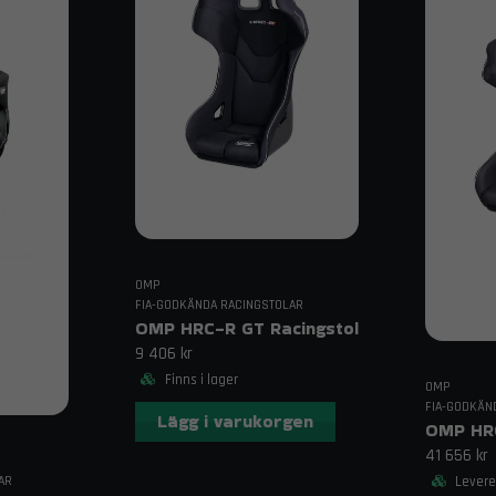
OMP
FIA-GODKÄNDA RACINGSTOLAR
OMP HRC-R GT Racingstol
9 406 kr
Finns i lager
OMP
FIA-GODKÄN
Lägg i varukorgen
OMP HRC
41 656 kr
Leverer
AR