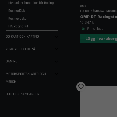
Mekaniker handskar för Racing
OMP
Racingdäck
FIA-GODKÄNDA RACINGSTOL
OMP RT Racingsto
Racingväskor
10 347 kr
FIA Racing Kit
Finns i lager
GO KART OCH KARTING
Lägg i varukor
VERKTYG OCH DEPÅ
GAMING
MOTORSPORTSKLÄDER OCH
MERCH
OUTLET & KAMPANJER