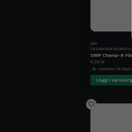
OMP
FIA-GODKÄNDA RACINGSTOL
5 241 kr
Levereras 1-16 dagar.
Lägg i varukor