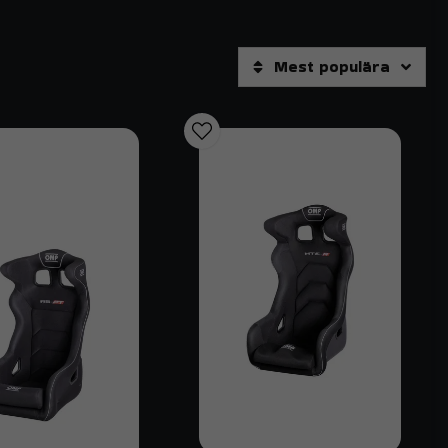
gstol
fta ett krav. Dessa stolar genomgår rigorösa tester för att
timalt. Hos Trendab hittar du ett brett sortiment av stolar som
Mest populära
okuserar på kvalitetsprodukter från ledande tillverkare som
nbilarna. Genom att välja en godkänd motorsport stol
bana eller korta, intensiva sträckor i skogen. En dedikerad
 stöd för benen, medan en ren banracingstol kan ha högre
bil är en lättvikts racingstol i kolfiber eller kevlar det
 istället söker en uppgradering till din gatbil eller för
sportigt utseende och funktionell ergonomi.
tol
ka trötthet under långa pass. En bra racingstol är
 att du kan fokusera helt på spårvalet. Vi erbjuder stolar