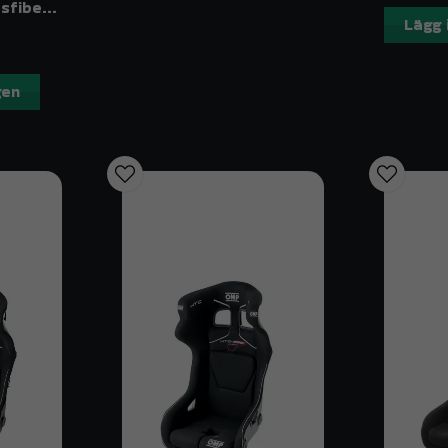
OMP HTE-EVO Glasfiber Racingstol
Lägg 
gen