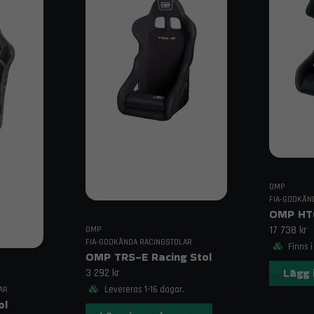
bilens originalbälten på ett säkert sätt vid sidan av stolen.
Frakt & Leverans
Fri frakt över 1995 kr inom Sverige!
Kontakt & Support
Behöver du hjälp att verifiera rätt del till din bil? Kontakta oss på
OMP
FIA-GODKÄN
17 738 kr
OMP
FIA-GODKÄNDA RACINGSTOLAR
Finns i
OMP TRS-E Racing Stol
Lägg 
3 292 kr
Levereras 1-16 dagar.
AR
ol