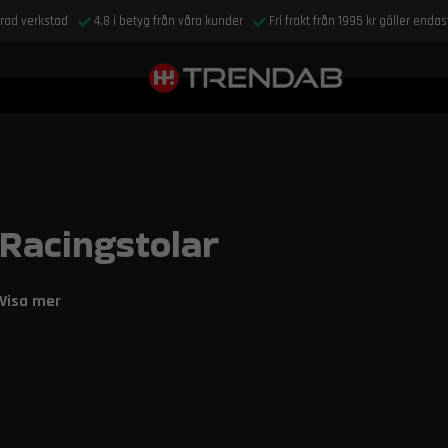
drad verkstad
4,8 i betyg från våra kunder
Fri frakt från 1995 kr gäller enda
Racingstolar
Maximera din kontroll och säkerhet i förarmiljön med er
Visa mer
på plats under de mest extrema g-krafterna.
Inom motorsport är kopplingen mellan förare och bil helt avgörande. E
vid snabba kurvtagningar, utan förmedlar även bilens rörelser direkt t
online och få dina varor snabbt levererade.