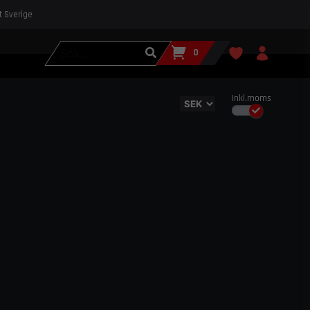
st Sverige
0
Inkl.moms
gonomiska racingstolar designade för att hålla dig
n riktig tävlingsstol ger dig inte bara det sidostöd som krävs
ill din kropp så att du kan reagera snabbare. Beställ enkelt