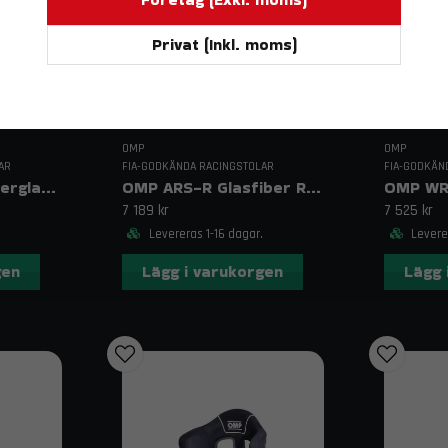
Privat (Inkl. moms)
OMP
OMP
AR
FIA-GODKÄNDA RACINGSTOLAR
FIA-GODKÄN
OMP Champ-R Fiberglas Racingstol
OMP ARS-R Glasfiber Racingstol
7 189 kr
7 525 kr
Levereras 1-16 dagar.
Leverer
gen
Lägg i varukorgen
Lägg 