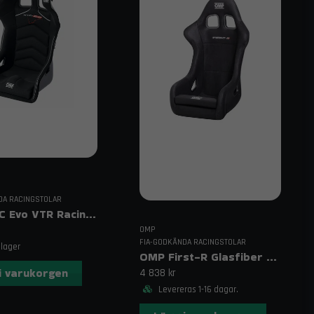
så hjälper vi dig med personlig rådgivning.
order@trendab.com
DA RACINGSTOLAR
OMP HTC Evo VTR Racingstol
OMP
FIA-GODKÄNDA RACINGSTOLAR
 lager
OMP First-R Glasfiber Racingstol
i varukorgen
4 838 kr
Levereras 1-16 dagar.