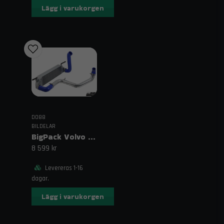
Lägg i varukorgen
DO88
BILDELAR
BigPack Volvo C30/S40/V50/C70 Turbo (04–13) Röd
8 599 kr
Levereras 1-16
dagar.
Lägg i varukorgen