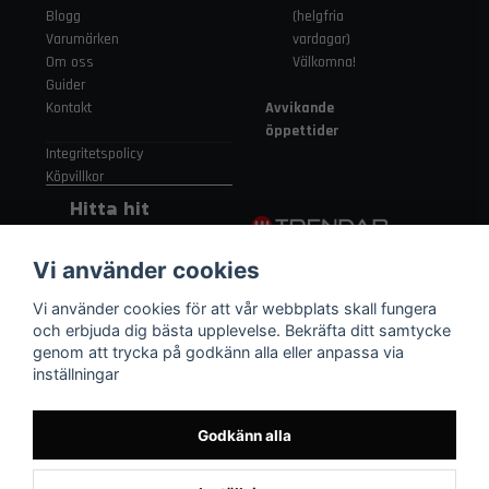
Blogg
(helgfria
Varumärken
vardagar)
Om oss
Välkomna!
Guider
Kontakt
Avvikande
öppettider
Integritetspolicy
Köpvillkor
Hitta hit
Gamla
Vi använder cookies
Strängnäsvägen
315 155 91
Vi använder cookies för att vår webbplats skall fungera
Nykvarn Sverige
och erbjuda dig bästa upplevelse. Bekräfta ditt samtycke
genom att trycka på godkänn alla eller anpassa via
inställningar
08 552 450 06
order
@trendab.com
Godkänn alla