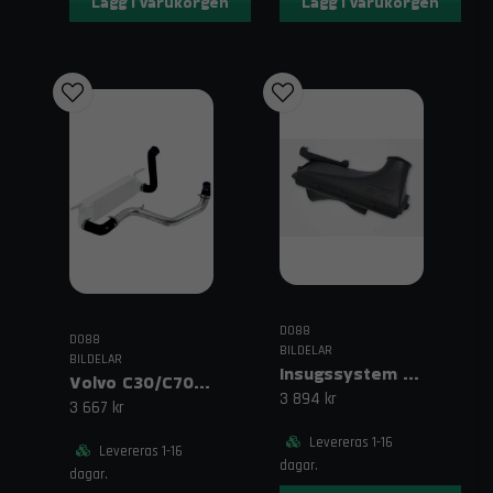
Lägg i varukorgen
Lägg i varukorgen
DO88
DO88
BILDELAR
BILDELAR
Insugssystem Volvo C30 / C70 / S40 / V50 T5 Turbo (04–13)
Volvo C30/C70/S40/V50 Turbo (04–13) Tryckrör svarta slangar
3 894 kr
3 667 kr
Levereras 1-16
Levereras 1-16
dagar.
dagar.