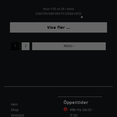
Visar 1-25 av 26 i Volvo
C30/C70/S40/V50 P1 (2004-2013)
Visa fler ...
1
2
Nästa »
Öppettider
Hem
Shop
Mån-fre 08.00 -
Verkstad
17.00