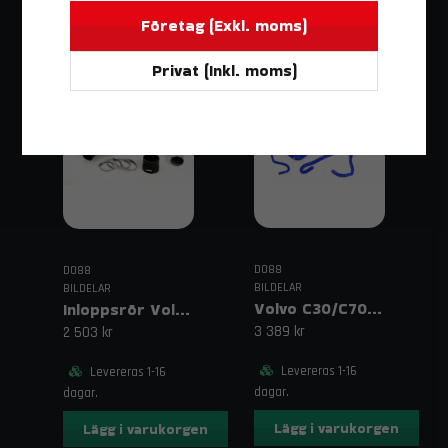
Företag (Exkl. moms)
Privat (Inkl. moms)
DO88
DO88
BILDELAR
BILDELAR
Volvo C30/C70/S40/V50 Turbo Automat (04–13) Kylarslangar Blå
Inloppsrör Volvo C30/C70/S40/V50 Turbo (04–13) Svart
3 389 kr
2 503 kr
Levereras 1-16
Levereras 1-16
dagar.
dagar.
Lägg i varukorgen
Lägg i varukorgen