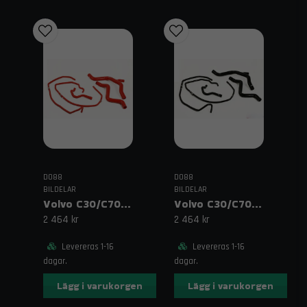
DO88
DO88
BILDELAR
BILDELAR
Volvo C30/C70/S40/V50 Turbo (04–13) Kylarslangar Röd
Volvo C30/C70/S40/V50 Turbo (04–13) Kylarslangar Svart
2 464 kr
2 464 kr
Levereras 1-16
Levereras 1-16
dagar.
dagar.
Lägg i varukorgen
Lägg i varukorgen