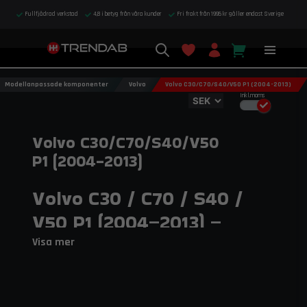
Fullfjädrad verkstad
4,8 i betyg från våra kunder
Fri frakt från 1995 kr gäller endast Sverige
Modellanpassade komponenter
Volvo
Volvo C30/C70/S40/V50 P1 (2004-2013)
Inkl.moms
Volvo C30/C70/S40/V50
P1 (2004-2013)
Volvo C30 / C70 / S40 /
V50 P1 (2004–2013) –
Prestanda och
Visa mer
Uppgraderingar
Förädla din Volvo från P1-plattformen med do88:s