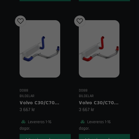
DO88
DO88
BILDELAR
BILDELAR
Volvo C30/C70/S40/V50 (2004–2013) Tryckrör med Blå Slang
Volvo C30/C70/S40/V50 Turbo (04–13) Tryckrör Röda slangar
3 667 kr
3 667 kr
Levereras 1-16
Levereras 1-16
dagar.
dagar.