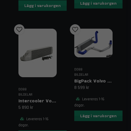
Lägg i varukorgen
Lägg i varukorgen
DO88
BILDELAR
BigPack Volvo C30/S40/V50/C70 Turbo (04–13) Blå
8 599 kr
DO88
BILDELAR
Levereras 1-16
Intercooler Volvo C30 / S40 / V50 / C70 Turbo (04–13)
dagar.
5 890 kr
Lägg i varukorgen
Levereras 1-16
dagar.