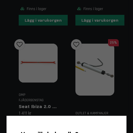
Finns i lager
Finns i lager
Lägg i varukorgen
Lägg i varukorgen
25%
OMP
FJÄDERBENSTAG
Seat Ibiza 2.0 GTI Bakre Övre Stålstag
1 411 kr
OUTLET & KAMPANJER
Fjäderbensgivare Linjär 0–100 mm
Finns i lager
1 125 kr
1 500 kr