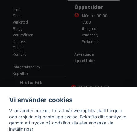
Öppettider
Hem
Shop
Mån-fre 08.00 -
Verkstad
17.00
Blogg
(helgfria
Varumärken
vardagar)
Om oss
Välkomna!
Guider
Kontakt
Avvikande
öppettider
Integritetspolicy
Köpvillkor
Hitta hit
Gamla
Vi använder cookies
Strängnäsvägen
315 155 91
Vi använder cookies för att vår webbplats skall fungera
Nykvarn Sverige
och erbjuda dig bästa upplevelse. Bekräfta ditt samtycke
genom att trycka på godkänn alla eller anpassa via
inställningar
08 552 450 06