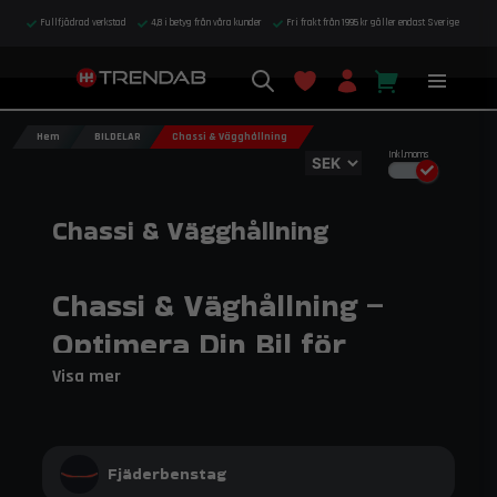
Fullfjädrad verkstad
4,8 i betyg från våra kunder
Fri frakt från 1995 kr gäller endast Sverige
Hem
BILDELAR
Chassi & Vägghållning
Inkl.moms
Chassi & Vägghållning
Chassi & Väghållning –
Optimera Din Bil för
Bättre Prestanda
Visa mer
Maximera din bils köregenskaper med chassi- och
väghållningskomponenter från Trendab, speciellt
framtagna för att förbättra stabilitet, grepp och
Fjäderbenstag
kontroll i motorsport och högprestandafordon.