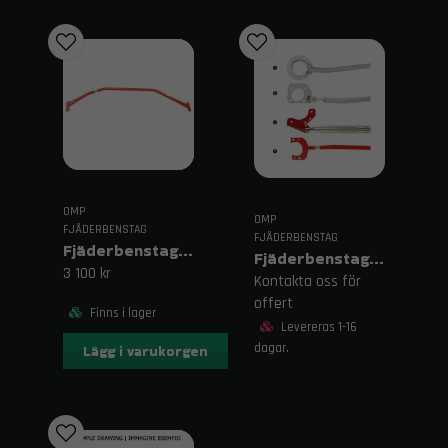
OMP
OMP
FJÄDERBENSTAG
FJÄDERBENSTAG
Fjäderbenstag VW Golf 5 OMP Främre Övre
Fjäderbenstag OMP
3 100 kr
Kontakta oss för
offert
Finns i lager
Levereras 1-16
dagar.
Lägg i varukorgen