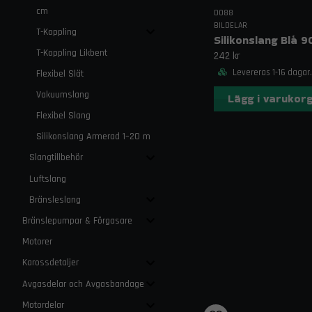
cm
DO88
BILDELAR
T-Koppling
T-Koppling Likbent
242 kr
Levereras 1-16 dagar.
Flexibel Slät
Vakuumslang
Lägg i varukor
Flexibel Slang
Silikonslang Armerad 1–20 m
Slangtillbehör
Luftslang
Bränsleslang
Bränslepumpar & Förgasare
Motorer
Karossdetaljer
Avgasdelar och Avgasbandage
Motordelar