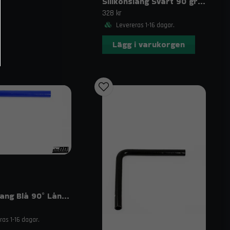
Silikonslang Svart 90 grader långt ben 1,25" (32mm)
328 kr
Levereras 1-16 dagar.
Lägg i varukorgen
Silikonslang Blå 90° Långt Ben 1,5″ (38 mm)
as 1-16 dagar.