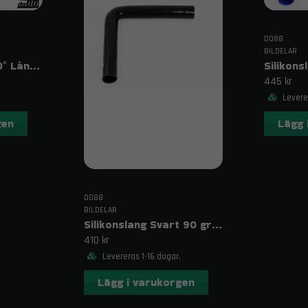
DO88
BILDELAR
Silikonslang Blå 90° Långt Ben 1,625″ (41 mm)
445 kr
Leverer
gen
Lägg 
DO88
BILDELAR
Silikonslang Svart 90 grader långt ben 1,625" (41mm)
410 kr
Levereras 1-16 dagar.
Lägg i varukorgen