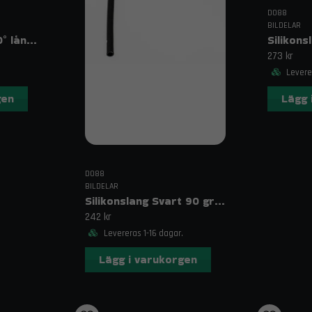
DO88
BILDELAR
Silikonslang Blå 90° långt ben 0,75″ (19 mm)
273 kr
Leverer
gen
Lägg 
DO88
BILDELAR
Silikonslang Svart 90 grader långt ben 0,75" (19mm)
242 kr
Levereras 1-16 dagar.
Lägg i varukorgen