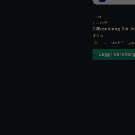
DO88
BILDELAR
410 kr
Levereras 1-16 dagar.
Lägg i varukor