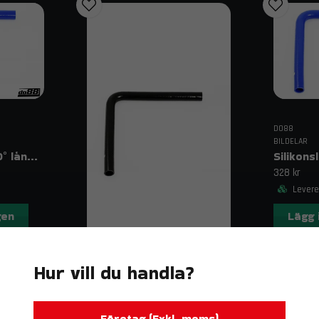
DO88
BILDELAR
Silikonslang Blå 90° långt ben 1″ (25 mm)
328 kr
Leverer
gen
Lägg 
Hur vill du handla?
DO88
BILDELAR
Företag (Exkl. moms)