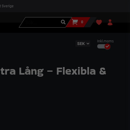
st Sverige
0
Inkl.moms
xtra Lång – Flexibla &
nga 90° silikonslangs böjar från do88, speciellt
le- och kylsystem utan att kompromissa med
graders silikonslangs böjar utvecklade av do88 för att möta