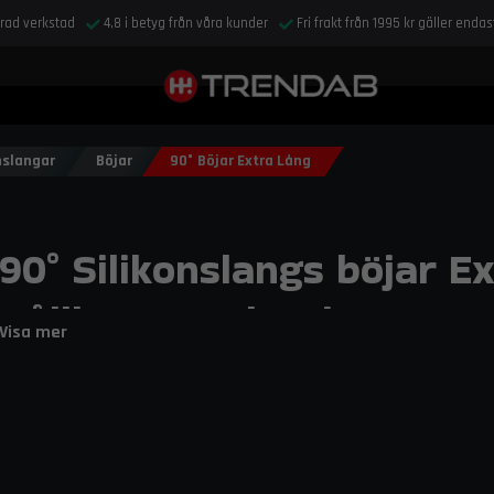
drad verkstad
4,8 i betyg från våra kunder
Fri frakt från 1995 kr gäller enda
nslangar
Böjar
90° Böjar Extra Lång
90° Silikonslangs böjar E
Hållbara Anslutningar
Visa mer
Maximera flexibiliteten i dina rördragningar med extra lå
framtagna för att överbrygga längre distanser i bräns
flödet.
Hos Trendab hittar du ett specialiserat sortiment av extra långa 90-