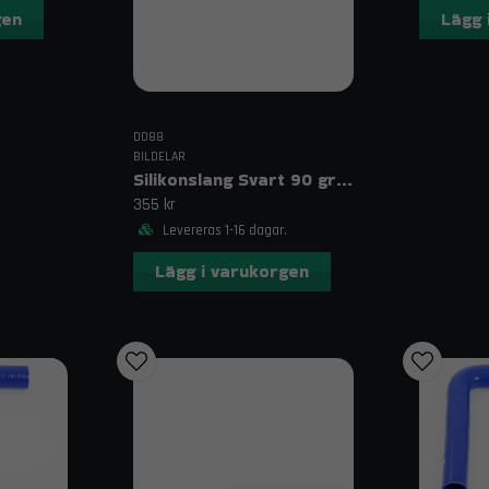
gen
Lägg 
DO88
BILDELAR
Silikonslang Svart 90 grader långt ben 1,375" (35mm)
355 kr
Levereras 1-16 dagar.
Lägg i varukorgen