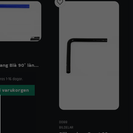
Silikonslang Blå 90° långt ben 1,25″ (32 mm)
as 1-16 dagar.
i varukorgen
DO88
BILDELAR