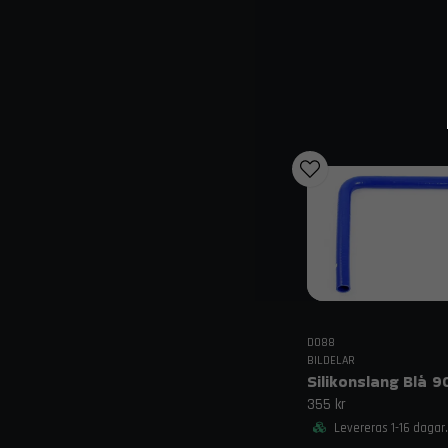
DO88
BILDELAR
355 kr
Levereras 1-16 dagar.