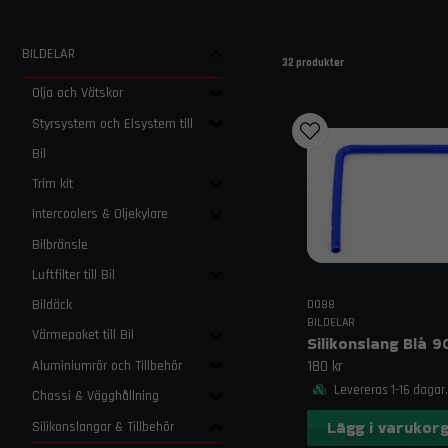
BILDELAR
32 produkter
Olja och Vätskor
Styrsystem och Elsystem till
Bil
Trim kit
Intercoolers & Oljekylare
Bilbränsle
Luftfilter till Bil
Bildäck
DO88
BILDELAR
Värmepaket till Bil
Aluminiumrör och Tillbehör
180 kr
Levereras 1-16 dagar.
Chassi & Vägghållning
Lägg i varukor
Silikonslangar & Tillbehör