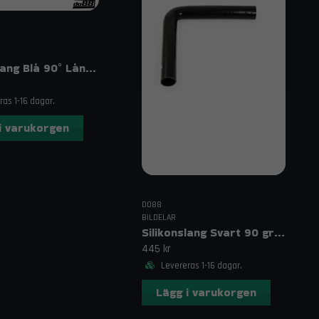
Silikonslang Blå 90° Långt Ben 1,75″ (45 mm)
as 1-16 dagar.
i varukorgen
DO88
BILDELAR
Silikonslang Svart 90 grader långt ben 1,75" (45mm)
445 kr
Levereras 1-16 dagar.
Lägg i varukorgen