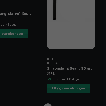
Silikonslang Blå 90° långt ben 0,875″ (22 mm)
as 1-16 dagar.
i varukorgen
DO88
BILDELAR
Silikonslang Svart 90 grader långt ben 0,875" (22mm)
273 kr
Levereras 1-16 dagar.
Lägg i varukorgen