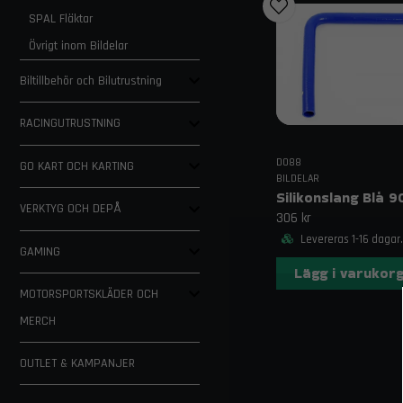
SPAL Fläktar
Övrigt inom Bildelar
Biltillbehör och Bilutrustning
RACINGUTRUSTNING
DO88
GO KART OCH KARTING
BILDELAR
VERKTYG OCH DEPÅ
306 kr
Levereras 1-16 dagar.
GAMING
Lägg i varukor
MOTORSPORTSKLÄDER OCH
MERCH
OUTLET & KAMPANJER