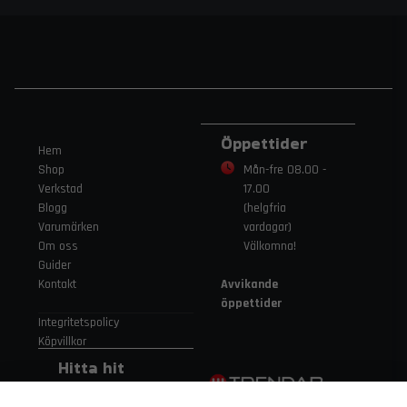
Öppettider
Hem
Shop
Mån-fre 08.00 -
Verkstad
17.00
Blogg
(helgfria
Varumärken
vardagar)
Om oss
Välkomna!
Guider
Kontakt
Avvikande
öppettider
Integritetspolicy
Köpvillkor
Hitta hit
Gamla