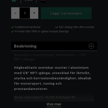
2137M
Lägg i varukorgen
-
+
Fullfjädrad verkstad
4,8 i betyg från våra kunder
Fri frakt från 1995 kr gäller endast Sverige
Beskrivning
MaxxECU Svetsnippel Aluminium – 1/8"
NPT Gänga
Högkvalitativ svetsbar mutter i aluminium
med 1/8" NPT-gänga, utvecklad för lättvikt,
styrka och korrosionsbeständighet. Idealisk
för motorsport, tuning och
prestandamotorer.
Denna svetsnippel är särskilt framtagen för
aluminiumkomponenter och möjliggör säker montering av
Visa mer
sensorer och anslutningar i insug, tryckrör eller