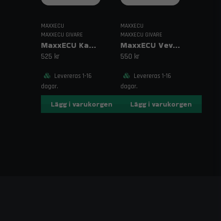
MAXXECU
MAXXECU
MAXXECU GIVARE
MAXXECU GIVARE
MaxxECU Kampositionsgivare Digital Lång
MaxxECU Vevaxelgivare Bosch VR-givare
525 kr
550 kr
Levereras 1-16
Levereras 1-16
dagar.
dagar.
Lägg i varukorgen
Lägg i varukorgen