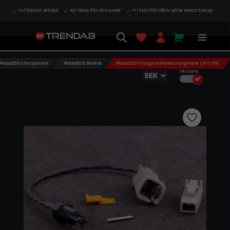
Fullfjädrad verkstad
4,8 i betyg från våra kunder
Fri frakt från 1995 kr gäller endast Sverige
MaxxECU styrsystem
MaxxECU Givare
MaxxECU Insugstemperaturgivare (IAT) HV
Inkl.moms