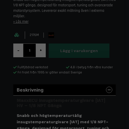
1/8 NPT-gänga, designad för motorsport, tuning och avancerade
motorstyrsystem. Levererar exakt mätning även i extrema
miljöer.
Läs mer
2176M
Lägg i varukorgen
-
+
Fullfjädrad verkstad
4,8 i betyg från våra kunder
Fri frakt från 1995 kr gäller endast Sverige
Beskrivning
MaxxECU Insugstemperaturgivare (IAT)
HV – 1/8 NPT Gänga
Snabb och högtemperaturtålig
insugstemperaturgivare (IAT) med 1/8 NPT-
gänga, designad för motorsport, tuning och