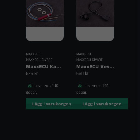
iat givare, lufttemperatur sensor tuning, npt lufttemp
sensor
MAXXECU
MAXXECU
MAXXECU GIVARE
MAXXECU GIVARE
MaxxECU Kampositionsgivare Digital Lång
MaxxECU Vevaxelgivare Bosch VR-givare
525 kr
550 kr
Levereras 1-16
Levereras 1-16
dagar.
dagar.
Lägg i varukorgen
Lägg i varukorgen