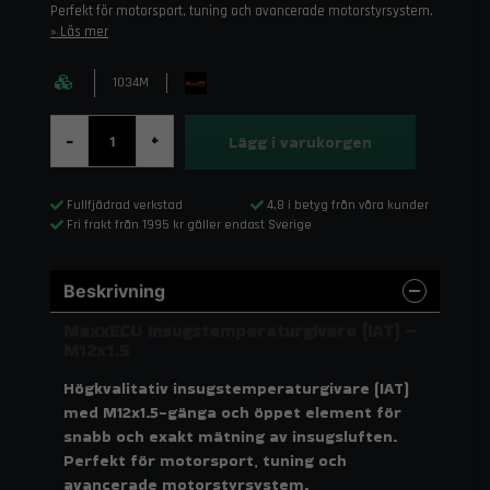
Perfekt för motorsport, tuning och avancerade motorstyrsystem.
Läs mer
1034M
Lägg i varukorgen
-
+
Fullfjädrad verkstad
4,8 i betyg från våra kunder
Fri frakt från 1995 kr gäller endast Sverige
Beskrivning
MaxxECU Insugstemperaturgivare (IAT) –
M12x1.5
Högkvalitativ insugstemperaturgivare (IAT)
med M12x1.5-gänga och öppet element för
snabb och exakt mätning av insugsluften.
Perfekt för motorsport, tuning och
avancerade motorstyrsystem.