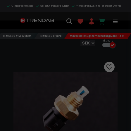
Fullfjädrad verkstad
4,8 i betyg från våra kunder
Fri frakt från 1995 kr gäller endast Sverige
MaxxECU styrsystem
MaxxECU Givare
MaxxECU Insugstemperaturgivare (IAT)
Inkl.moms