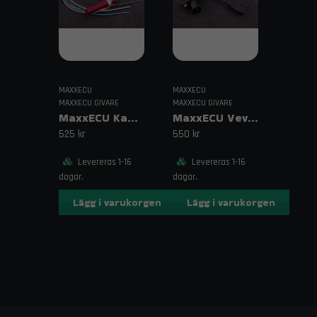
tuning
MAXXECU
MAXXECU
MAXXECU GIVARE
MAXXECU GIVARE
MaxxECU Kampositionsgivare Digital Lång
MaxxECU Vevaxelgivare Bosch VR-givare
525 kr
550 kr
Levereras 1-16
Levereras 1-16
dagar.
dagar.
Lägg i varukorgen
Lägg i varukorgen