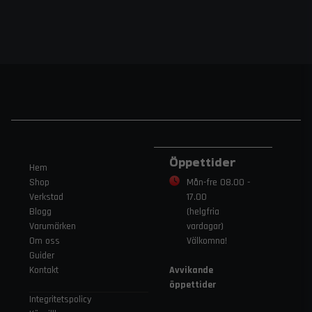
Öppettider
Hem
Shop
Mån-fre 08.00 -
Verkstad
17.00
Blogg
(helgfria
Varumärken
vardagar)
Om oss
Välkomna!
Guider
Kontakt
Avvikande
öppettider
Integritetspolicy