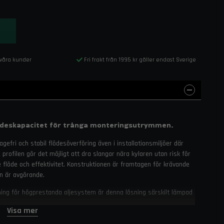
 våra kunder
Fri frakt från 1995 kr gäller endast Sverige
ödeskapacitet för trånga monteringsutrymmen.
gefri och stabil flödesöverföring även i installationsmiljöer där
 profilen gör det möjligt att dra slangar nära kylaren utan risk för
de flöde och effektivitet. Konstruktionen är framtagen för krävande
n är avgörande.
ing för högprestanda oljesystem är denna lösning särskilt lämpad
 begränsat utrymme runt kylare och slangdragning.
Visa mer
esign gör den till ett pålitligt val i både professionella och