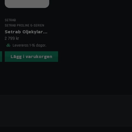
SETRAB
SETRAB PROLINE 6-SERIEN
Setrab Oljekylare 625 – 25 rader
2 799 kr
Levereras 1-16 dagar.
Lägg i varukorgen