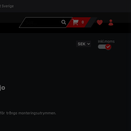
st Sverige
0
Inkl.moms
jo
t för trånga monteringsutrymmen.