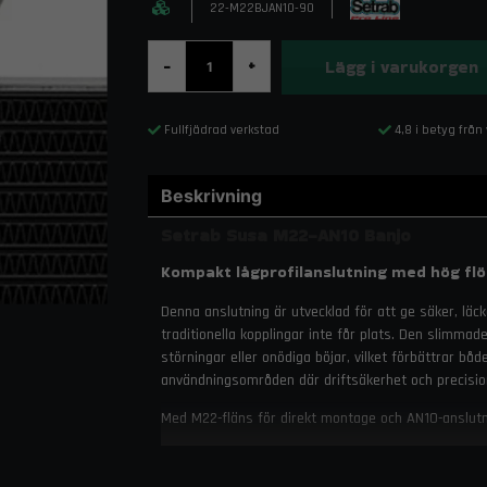
22-M22BJAN10-90
Lägg i varukorgen
-
+
Fullfjädrad verkstad
4,8 i betyg från
Beskrivning
Setrab Susa M22-AN10 Banjo
Kompakt lågprofilanslutning med hög fl
Denna anslutning är utvecklad för att ge säker, läcka
traditionella kopplingar inte får plats. Den slimmade
störningar eller onödiga böjar, vilket förbättrar bå
användningsområden där driftsäkerhet och precisio
Med M22-fläns för direkt montage och AN10-anslutn
för motorsport, performancebyggen och fordon med
Kombinationen av robust materialkvalitet och smart d