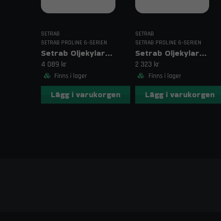
SETRAB
SETRAB
SETRAB PROLINE 6-SERIEN
SETRAB PROLINE 6-SERIEN
Setrab Oljekylare 634 – 34 rader
Setrab Oljekylare 619 – 19 rader
4 089 kr
2 323 kr
Finns i lager
Finns i lager
Lägg i varukorgen
Lägg i varukorgen