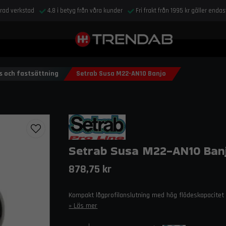
drad verkstad
4,8 i betyg från våra kunder
Fri frakt från 1995 kr gäller enda
s och fastsättning
Setrab Susa M22-AN10 Banjo
Setrab Susa M22-AN10 Ban
878,75 kr
Kompakt lågprofilanslutning med hög flödeskapacite
Läs mer