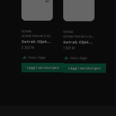
kylare, racing oljekylare, extrem miljö kylare, oil cooler
high pressure, proline com cooler, hydraulic oil cooler,
motorsport oil cooler, offroad oil cooling system
SETRAB
SETRAB
SETRAB PROLINE 6-SERIEN
SETRAB PROLINE 6-SERIEN
Setrab Oljekylare 619 – 19 rader
Setrab Oljekylare 610 – 10 rader
2 323 kr
1 531 kr
Finns i lager
Finns i lager
Lägg i varukorgen
Lägg i varukorgen