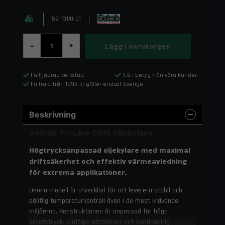
52-13141-01
Lägg i varukorgen
-
+
Fullfjädrad verkstad
4,8 i betyg från våra kunder
Fri frakt från 1995 kr gäller endast Sverige
Beskrivning
Setrab ProLine COM Oljekylare
Högtrycksanpassad oljekylare med maximal
driftsäkerhet och effektiv värmeavledning
för extrema applikationer.
Denna modell är utvecklad för att leverera stabil och
pålitlig temperaturkontroll även i de mest krävande
miljöerna. Konstruktionen är anpassad för höga
arbetstryck, kraftiga vibrationer och kontinuerlig