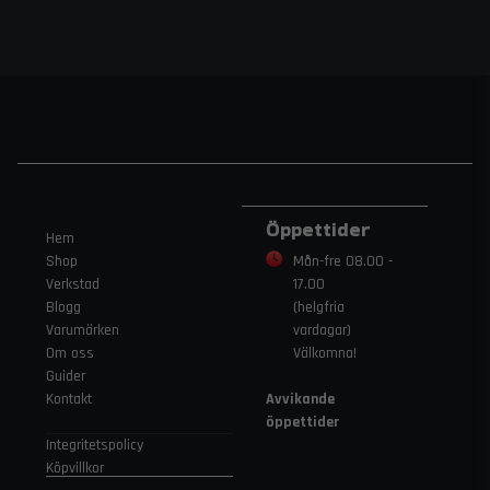
Öppettider
Hem
Shop
Mån-fre 08.00 -
Verkstad
17.00
Blogg
(helgfria
Varumärken
vardagar)
Om oss
Välkomna!
Guider
Kontakt
Avvikande
öppettider
Integritetspolicy
Köpvillkor