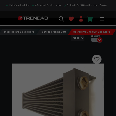
Fullfjädrad verkstad
4,8 i betyg från våra kunder
Fri frakt från 1995 kr gäller endast Sverige
Intercoolers & Oljekylare
Setrab ProLine COM
Setrab ProLine COM Oljekylare
Inkl.moms