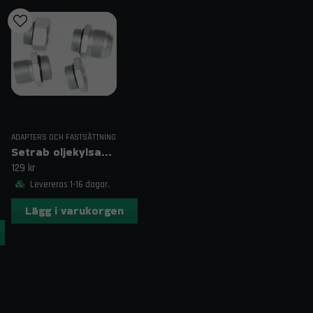
Kompatibilitet
Racing och tävlingsfordon
Performance- och endurancebyggen
Fordon med höga, konstant belastade ol
Frakt & Leverans
Snabb leverans och fri frakt vid beställningar över
ADAPTERS OCH FASTSÄTTNING
spårbart för trygg hantering.
Setrab oljekylsadaptrar
Kontakt & Support
129 kr
Levereras 1-16 dagar.
Har du frågor om modellval, mått eller installation
Lägg i varukorgen
Vanliga frågor
1. Klarar Setrab 640 hård racingmiljö?
Ja, modellen är utvecklad för att hantera extrem be
2. Behöver jag anpassningsadaptrar?
Vid behov kan Pro-Line-adaptrar användas för att a