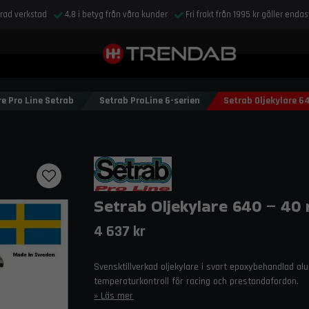
drad verkstad
4,8 i betyg från våra kunder
Fri frakt från 1995 kr gäller enda
re Pro Line Setrab
Setrab ProLine 6-serien
Setrab Oljekylare 6
Setrab Oljekylare 640 – 40
4 637 kr
Svensktillverkad oljekylare i svart epoxybehandlad al
temperaturkontroll för racing och prestandafordon.
Läs mer