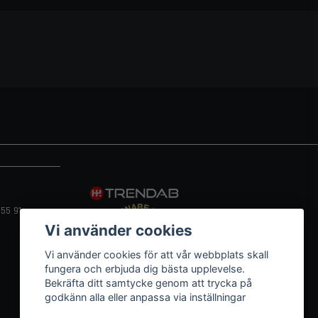
ljekylare, racing oljekylare M22, aluminium oljekylare, extern
e oil cooler, racing cooling system, high capacity oil cooler,
55 91
Vi använder cookies
Vi använder cookies för att vår webbplats skall
fungera och erbjuda dig bästa upplevelse.
Bekräfta ditt samtycke genom att trycka på
godkänn alla eller anpassa via inställningar