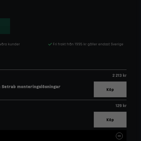
 våra kunder
Fri frakt från 1995 kr gäller endast Sverige
2 213 kr
ch Setrab monteringslösningar
Köp
129 kr
Köp