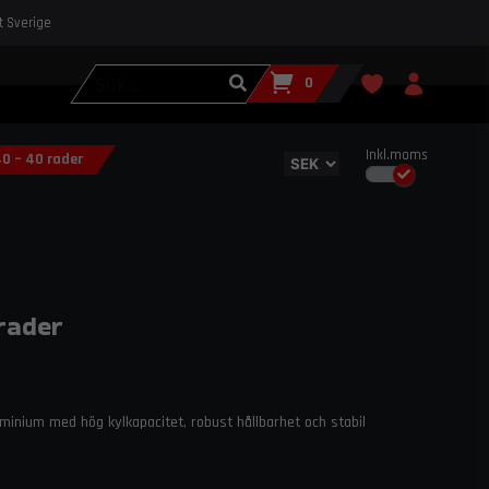
st Sverige
0
Inkl.moms
40 – 40 rader
 rader
uminium med hög kylkapacitet, robust hållbarhet och stabil