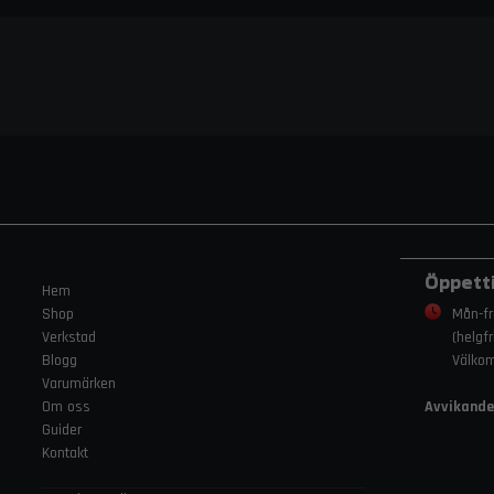
Öppett
Hem
Shop
Mån-fr
Verkstad
(helgf
Blogg
Välko
Varumärken
Om oss
Avvikande
Guider
Kontakt