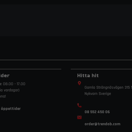
Relaterade sökord:
Setrab oljekylare, oljekylare 40 rader, motorsport o
oljekylare, oil cooler 40 row, Setrab 640, performanc
endurance oil cooler
ider
Hitta hit
e 08.00 - 17.00
Gamla Strängnäsvägen 315 1
ria vardagar)
Nykvarn Sverige
mna!
 öppettider
08 552 450 06
order
@trendab.com