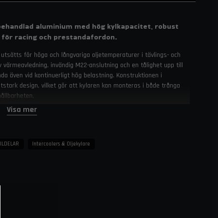
xybehandlad aluminium med hög kylkapacitet, robust
l för racing och prestandafordon.
 utsätts för höga och långvariga oljetemperaturer i tävlings- och
 värmeavledning, invändig M22-anslutning och en tålighet upp till
nda även vid kontinuerligt hög belastning. Konstruktionen i
tstark design, vilket gör att kylaren kan monteras i både trånga
ållbarheten.
Visa mer
 lamellteknik och höga tillverkningsprecision. Deras kylare är
n att reducera oljeflödet, vilket är avgörande i fordon som körs
ylkärna, robust materialval och flexibel installation gör Setrabs
ör racingteam och krävande prestandabyggen.
ILDELAR
Intercoolers & Oljekylare
höga oljetemperaturer
tlackerad aluminium