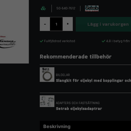
50-640-7612
Lägg i varukorgen
-
+
Fullfjädrad verkstad
4,8 i betyg från
Rekommenderade tillbehör
BILDELAR
Slangkit för oljekyl med kopplingar o
ADAPTERS OCH FASTSÄTTNING
Setrab oljekylsadaptrar
Beskrivning