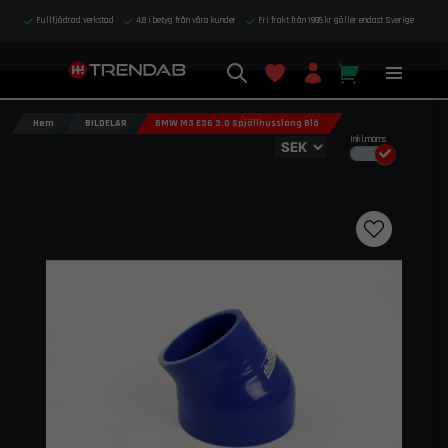
Fullfjädrad verkstad
4,8 i betyg från våra kunder
Fri frakt från 1995 kr gäller endast Sverige
Hem
BILDELAR
BMW M3 E36 3.0 Spjällhusslang Blå
Inkl.moms