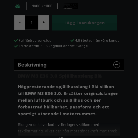
do88-kit110B
Lägg i varukorgen
-
+
Fullfjädrad verkstad
4,8 i betyg från våra kunder
Fri frakt från 1995 kr gäller endast Sverige
Beskrivning
BMW M3 E36 3.0 Spjällhusslang Blå
Högpresterande spjällhusslang i Blå silikon
till BMW M3 E36 3.0. Ersätter originalslangen
mellan luftburk och spjällhus och ger
förbättrad hållbarhet, passform och ett
sportigt utseende i motorrummet.
Slangen är tillverkad av flerlagers silikon med
textilarmering, vilket ger hög motståndskraft mot tryck,
värme och åldrande. Konstruktionen säkerställer stabilt