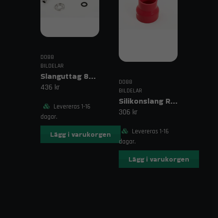
DO88
BILDELAR
Slanguttag 8mm (5/16")
DO88
436 kr
BILDELAR
Silikonslang Röd 3–4" (76–102mm)
Levereras 1-16
306 kr
dagar.
Levereras 1-16
Lägg i varukorgen
dagar.
Lägg i varukorgen