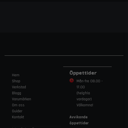
Öppettider
Hem
Shop
Mån-fre 08.00 -
Verkstad
17.00
Blogg
(helgfria
Varumärken
vardagar)
Om oss
Välkomna!
Guider
Kontakt
Avvikande
öppettider