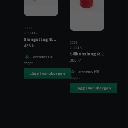
DO88
BILDELAR
Slanguttag 8mm (5/16")
DO88
436 kr
BILDELAR
Silikonslang Röd 3–4" (76–102mm)
Levereras 1-16
306 kr
dagar.
Levereras 1-16
Lägg i varukorgen
dagar.
Lägg i varukorgen