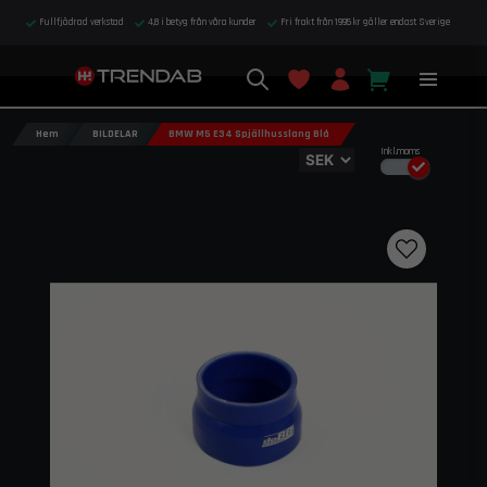
Fullfjädrad verkstad
4,8 i betyg från våra kunder
Fri frakt från 1995 kr gäller endast Sverige
Hem
BILDELAR
BMW M5 E34 Spjällhusslang Blå
Inkl.moms