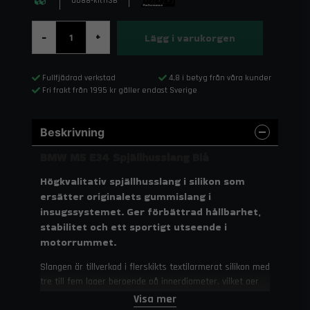
do88-kit113B
Lägg i varukorgen
-
+
Fullfjädrad verkstad
4,8 i betyg från våra kunder
Fri frakt från 1995 kr gäller endast Sverige
Beskrivning
BMW M5 E34 Spjällhusslang Blå
Högkvalitativ spjällhusslang i silikon som
ersätter originalets gummislang i
insugssystemet. Ger förbättrad hållbarhet,
stabilitet och ett sportigt utseende i
motorrummet.
Slangen är tillverkad i flerskikts textilarmerat silikon med
tre till fem lager beroende på innerdiameter, vilket ger
optimal kombination av styrka, temperaturtålighet och
Visa mer