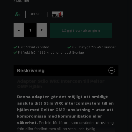
Läs mer
AC0200
Lägg i varukorgen
-
+
Fullfjädrad verkstad
4,8 i betyg från våra kunder
Fri frakt från 1995 kr gäller endast Sverige
Beskrivning
Adapter Stilo WRC Intercom till Peltor
OMP Hjälm
Denna adapter gör det möjligt att smidigt
ansluta ditt Stilo WRC intercomsystem till en
hjälm med Peltor OMP-anslutning – utan att
kompromissa med kommunikation eller
säkerhet.
Perfekt för förare som använder utrustning
från olika fabrikat men vill ha stabil och tydlig