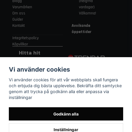
Blogg
(helgfria
Varumärken
vardagar)
Om oss
Välkomna!
Guider
Kontakt
Avvikande
öppettider
Integritetspolicy
Köpvillkor
Hitta hit
Gamla
Vi använder cookies
Strängnäsvägen
315 155 91
Vi använder cookies för att vår webbplats skall fungera
Nykvarn Sverige
och erbjuda dig bästa upplevelse. Bekräfta ditt samtycke
genom att trycka på godkänn alla eller anpassa via
inställningar
08 552 450 06
order
@trendab.com
Godkänn alla
Inställningar