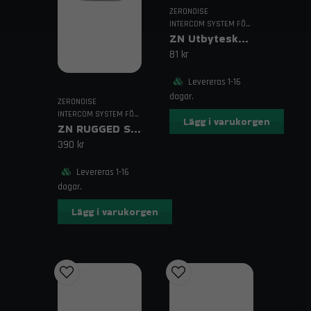
ZERONOISE
INTERCOM SYSTEM FÖR RACING
ZN Utbyteskuddar i Skum för Öronproppar
81 kr
Levereras 1-16
dagar.
ZERONOISE
INTERCOM SYSTEM FÖR RACING
Lägg i varukorgen
ZN RUGGED SILICONE COVER
390 kr
Levereras 1-16
dagar.
Lägg i varukorgen