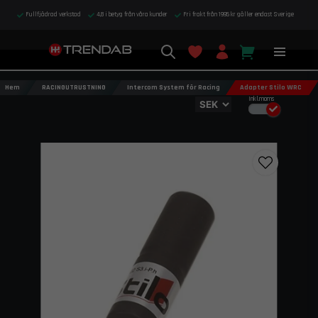
Fullfjädrad verkstad
4,8 i betyg från våra kunder
Fri frakt från 1995 kr gäller endast Sverige
Hem
RACINGUTRUSTNING
Intercom System för Racing
Adapter Stilo WRC
Inkl.moms