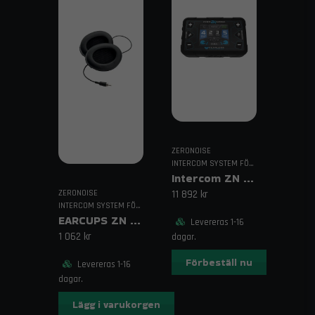
ZERONOISE
INTERCOM SYSTEM FÖR RACING
Intercom ZN Rally och offroad Wireless
11 892 kr
ZERONOISE
INTERCOM SYSTEM FÖR RACING
EARCUPS ZN Högtalarkit för Fullface-hjälmar
Levereras 1-16
1 062 kr
dagar.
Förbeställ nu
Levereras 1-16
dagar.
Lägg i varukorgen