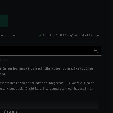
 våra kunder
Fri frakt från 1995 kr gäller endast Sverige
apter
 är en kompakt och pålitlig kabel som säkerställer
tem.
kontakter i båda ändar samt en integrerad RCA-kontakt. Den är
Peltor-kompatibla förstärkare, intercomsystem och headset från
Visa mer