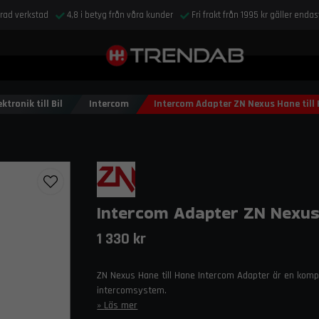
drad verkstad
4,8 i betyg från våra kunder
Fri frakt från 1995 kr gäller enda
ktronik till Bil
Intercom
Intercom Adapter ZN Nexus Hane till
Intercom Adapter ZN Nexus 
1 330 kr
ZN Nexus Hane till Hane Intercom Adapter är en kompak
intercomsystem.
Läs mer