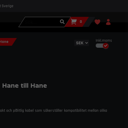
st Sverige
0
Inkl.moms
 Hane
Hane till Hane
t och pålitlig kabel som säkerställer kompatibilitet mellan olika