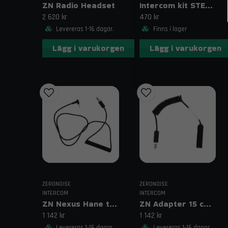
ZN Radio Headset
Intercom kit STEREO 6,33mm anslutning ZN Valiant
2 620 kr
470 kr
Levereras 1-16 dagar.
Finns i lager
Lägg i varukorgen
Lägg i varukorgen
ZERONOISE
ZERONOISE
INTERCOM
INTERCOM
ZN Nexus Hane till 3,5 mm Adapter
ZN Adapter 15 cm – Nexus 4-pin hona till 5-pin hane
1 142 kr
1 142 kr
Levereras 1-16 dagar.
Levereras 1-16 dagar.