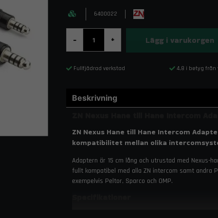
6400022
Lägg i varukorgen
-
+
Fullfjädrad verkstad
4,8 i betyg från
Beskrivning
ZN Nexus Hane till Hane Intercom Ad
ZN Nexus Hane till Hane Intercom Adapter
kompatibilitet mellan olika intercomsys
Adaptern är 15 cm lång och utrustad med Nexus-han
fullt kompatibel med alla ZN intercom samt andra 
exempelvis Peltor, Sparco och OMP.
Specifikationer
Kabeltyp:
Lindad, flexibel