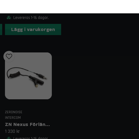
ZN Nexus Hane till Hona Förlängningskabel
behöver en kompakt, flexibel och kompa
968 kr
Beställning och rådgivning
Levereras 1-16 dagar.
Beställ din ZN Nexus Hane till Hane Intercom Adapt
Lägg i varukorgen
Har du frågor om kompatibilitet eller användning?
Fri frakt över 1995 kr inom Sverige – sna
Relaterade sökord
ZN nexus adapter, ZN nexus hane till hane kabel, Z
racing intercom kabel
ZERONOISE
INTERCOM
ZN Nexus Förlängningskabel 15 cm – Lindad
1 330 kr
Levereras 1-16 dagar.