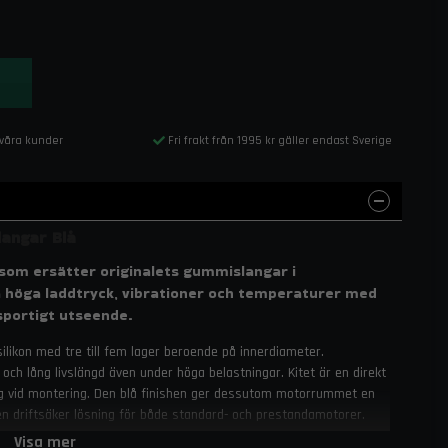
 våra kunder
Fri frakt från 1995 kr gäller endast Sverige
langar Blå
n som ersätter originalets gummislangar i
ra höga laddtryck, vibrationer och temperaturer med
sportigt utseende.
 silikon med tre till fem lager beroende på innerdiameter.
e och lång livslängd även under höga belastningar. Kitet är en direkt
ring vid montering. Den blå finishen ger dessutom motorrummet en
 en driftsäker lösning för både standard- och prestandamotorer.
Visa mer