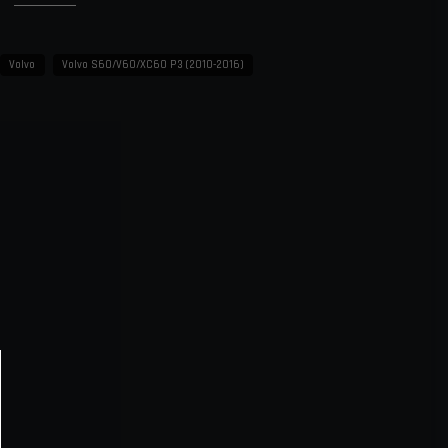
het
ill 180 °C
Volvo
Volvo S60/V60/XC60 P3 (2010-2016)
islangar
uftflöde
n
ftsystem
ering