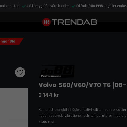
drad verkstad
4,8 i betyg från våra kunder
Fri frakt från 1995 kr gäller enda
angar Blå
Volvo S60/V60/V70 T6 (08–1
3 144 kr
Komplett slangkit i högkvalitativt silikon som ersätte
höga laddtryck, vibrationer och temperaturer med bib
Läs mer