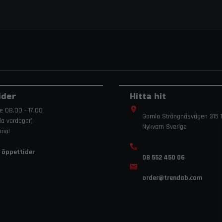
ider
Hitta hit
e 08.00 - 17.00
Gamla Strängnäsvägen 315 1
ria vardagar)
Nykvarn Sverige
mna!
 öppettider
08 552 450 06
order
@trendab.com