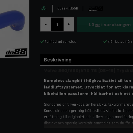
do88-kit155B
Lägg i varukorgen
-
+
Fullfjädrad verkstad
4,8 i betyg från
Beskrivning
Volvo S60/V60/V70 T6 (08–15) Trycks
Komplett slangkit i högkvalitativt siliko
laddluftsystemet. Utvecklat för att kla
bibehållen passform, hållbarhet och ett 
Slangarna är tillverkade av flerskikts textilarmerat
Konstruktionen ger hög hållfasthet, stabilt luftflöd
ersättning till originalet och kräver ingen modifie
distinkt och sportig karaktär samtidigt som du får