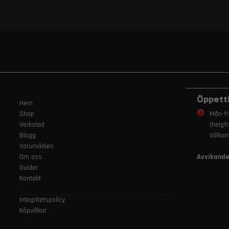
Öppett
Hem
Shop
Mån-fr
Verkstad
(helgf
Blogg
Välko
Varumärken
Om oss
Avvikande
Guider
Kontakt
Integritetspolicy
Köpvillkor