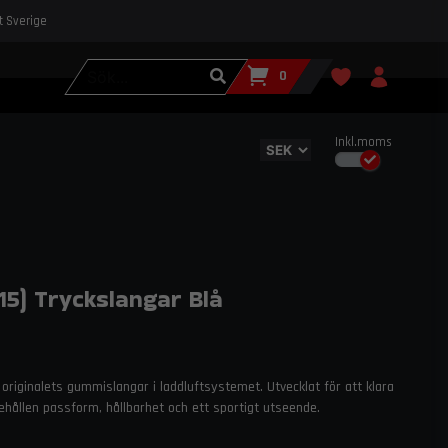
st Sverige
0
Inkl.moms
5) Tryckslangar Blå
r originalets gummislangar i laddluftsystemet. Utvecklat för att klara
ehållen passform, hållbarhet och ett sportigt utseende.