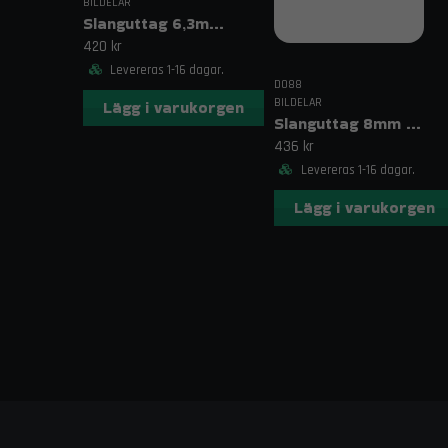
BILDELAR
Slanguttag 6,3mm (1/4")
420 kr
Levereras 1-16 dagar.
DO88
BILDELAR
Lägg i varukorgen
Slanguttag 8mm (5/16")
436 kr
Levereras 1-16 dagar.
Lägg i varukorgen