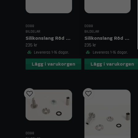
DO88
DO88
BILDELAR
BILDELAR
Silikonslang Röd 2,75–3,125" (70–80mm)
Silikonslang Röd 2,75–3" (70–76mm)
235 kr
235 kr
Levereras 1-16 dagar.
Levereras 1-16 dagar.
Lägg i varukorgen
Lägg i varukorgen
DO88