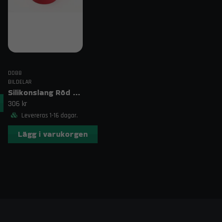
DO88
BILDELAR
Silikonslang Röd 3–4" (76–102mm)
306 kr
Levereras 1-16 dagar.
Lägg i varukorgen