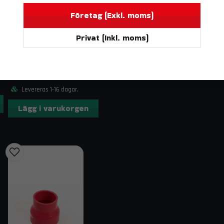
Volvo V70 T6 (08–15)
Företag (Exkl. moms)
Leveransinnehåll
Privat (Inkl. moms)
Komplett sats med silikonslangar för la
DO88
BILDELAR
Slangklämmor finns som tillval under “Til
Silikonslang Röd 90° 2" (51mm)
Kontakt & fraktinformation
233 kr
Levereras 1-16 dagar.
Har du frågor om Volvo S60/V60/V70 T6 (08–15) Tr
order@trendab.com
så hjälper vi dig gärna. Vi erbj
Lägg i varukorgen
Relaterade sökord
tryckslang, laddluftsslang, intercoolerslang, silikon