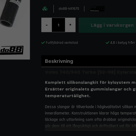
do88-kit167S
Lägg i varukorgen
-
+
Fullfjädrad verkstad
4,8 i betyg från
Beskrivning
Volvo 740/940 Turbo (92–98) Kylarsla
Komplett silikonslangkit för kylsystem me
Ersätter originalets gummislangar och g
temperaturtålighet.
Dessa slangar är tillverkade i högkvalitativt silikon
innerdiameter. Konstruktionen klarar höga temperatur
läckage och uttorkning som ofta drabbar originalsla
gör dem till ett långsiktigt och driftsäkert val för
fabriksnära och diskret utseende i motorrummet. M