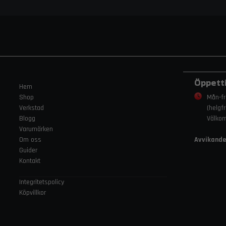
Öppett
Hem
Shop
Mån-fr
Verkstad
(helgf
Blogg
Välko
Varumärken
Om oss
Avvikande
Guider
Kontakt
Integritetspolicy
Köpvillkor