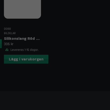
DO88
BILDELAR
Silikonslang Röd 3–4" (76–102mm)
306 kr
Levereras 1-16 dagar.
Lägg i varukorgen