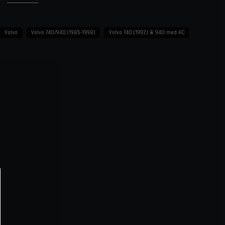
Volvo
Volvo 740/940 (1985-1998)
Volvo 740 (1992) & 940 med AC
livslängd
em med oljekylare
ering