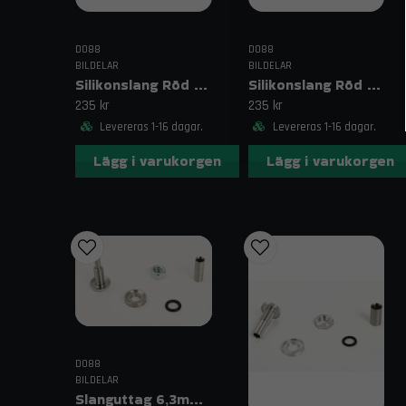
DO88
DO88
BILDELAR
BILDELAR
Silikonslang Röd 2,75–3,125" (70–80mm)
Silikonslang Röd 2,75–3" (70–76mm)
235 kr
235 kr
Levereras 1-16 dagar.
Levereras 1-16 dagar.
Lägg i varukorgen
Lägg i varukorgen
DO88
BILDELAR
Slanguttag 6,3mm (1/4")