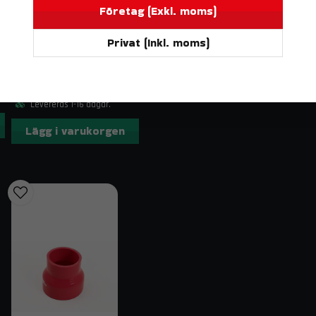
Volvo 940 Turbo (92–98)
Företag (Exkl. moms)
Leveransinnehåll
Privat (Inkl. moms)
DO88
BILDELAR
Komplett sats med kylarslangar för oljek
Silikonslang Röd 90° 2" (51mm)
Slangklämmor kan köpas separat under ti
233 kr
Kontakt & fraktinformation
Levereras 1-16 dagar.
Lägg i varukorgen
Har du frågor om Volvo 740/940 Turbo (92–98) Kyla
på
order@trendab.com
så hjälper vi dig gärna. Vi e
Relaterade sökord
volvo 940 kylarslang oljekylare svart, volvo 740 tur
940 turbo svart, volvo 740 slang oljekylare