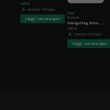
420 kr
Levereras 1-16 dagar.
DO88
BILDELAR
Lägg i varukorgen
Slanguttag 8mm (5/16")
436 kr
Levereras 1-16 dagar.
Lägg i varukorgen