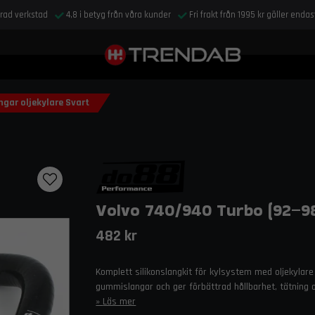
drad verkstad
4,8 i betyg från våra kunder
Fri frakt från 1995 kr gäller enda
gar oljekylare Svart
Volvo 740/940 Turbo (92–98
482 kr
Komplett silikonslangkit för kylsystem med oljekylare 
gummislangar och ger förbättrad hållbarhet, tätning 
Läs mer