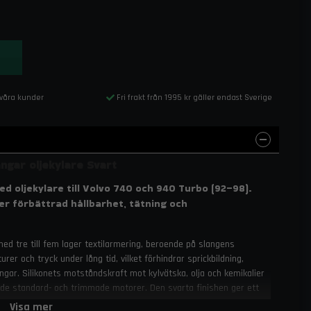
 våra kunder
Fri frakt från 1995 kr gäller endast Sverige
ngar oljekylare Svart
d oljekylare till Volvo 740 och 940 Turbo (92–98).
er förbättrad hållbarhet, tätning och
 med tre till fem lager textilarmering, beroende på slangens
er och tryck under lång tid, vilket förhindrar sprickbildning,
ngar. Silikonets motståndskraft mot kylvätska, olja och kemikalier
 både standard- och trimmade motorer. Den svarta finishen ger ett
onteras enkelt utan modifiering.
Visa mer