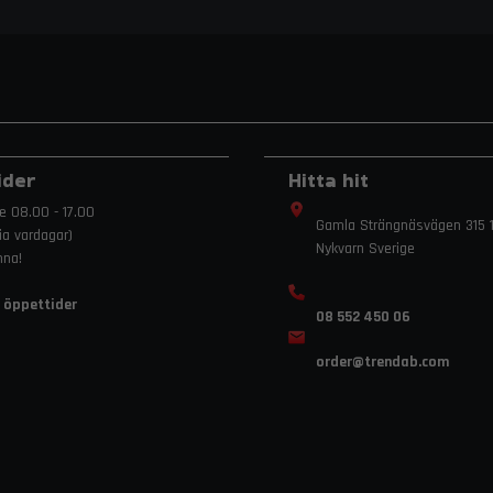
ider
Hitta hit
e 08.00 - 17.00
Gamla Strängnäsvägen 315 1
ria vardagar)
Nykvarn Sverige
mna!
 öppettider
08 552 450 06
order
@trendab.com