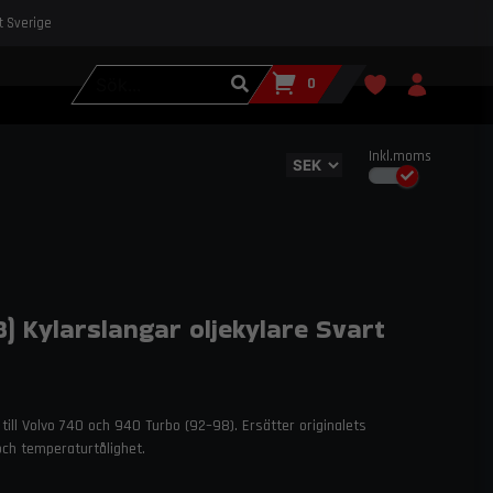
st Sverige
0
Inkl.moms
) Kylarslangar oljekylare Svart
till Volvo 740 och 940 Turbo (92–98). Ersätter originalets
och temperaturtålighet.