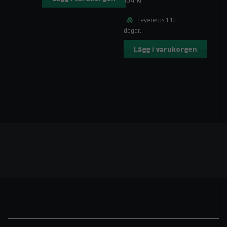
154 kr
Levereras 1-16
dagar.
Lägg i varukorgen