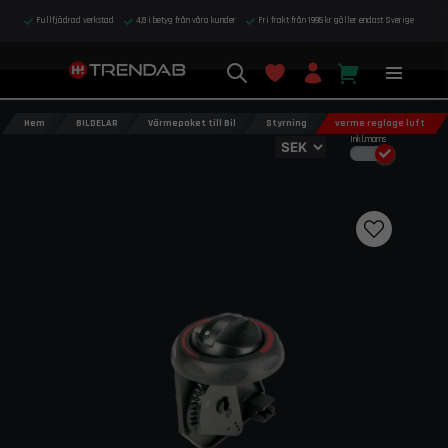
Fullfjädrad verkstad
4,8 i betyg från våra kunder
Fri frakt från 1995 kr gäller endast Sverige
Hem
BILDELAR
Värmepaket till Bil
Styrning
verme reglage luft
Inkl.moms