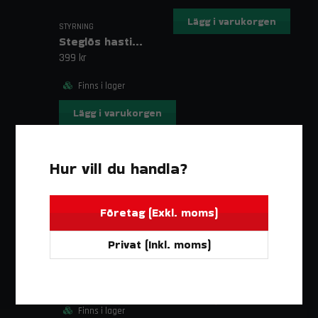
Lägg i varukorgen
STYRNING
Steglös hastighetsstyrning 9–28V PWM-modulering
399 kr
Finns i lager
Lägg i varukorgen
Hur vill du handla?
Företag (Exkl. moms)
Privat (Inkl. moms)
STYRNING
Bowdenkabel 1 m till värmereglage
STYRNING
4-stegs Reglage för Värme och Fläkt
115 kr
738,75 kr
739 kr
Finns i lager