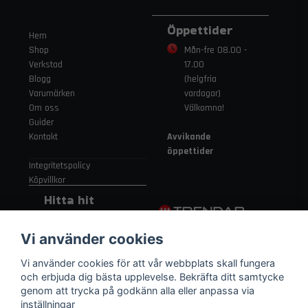
Öppettider
Hem
Shop
Mån-fre 08.00 -
Verkstad
17.00
Blogg
(helgfria
Varumärken
vardagar)
Om oss
Välkomna!
Guider
Kontakt
Avvikande
öppettider
Integritetspolicy
Köpvillkor
Hitta hit
Gamla
Vi använder cookies
Strängnäsvägen
315 155 91
Vi använder cookies för att vår webbplats skall fungera
Nykvarn Sverige
och erbjuda dig bästa upplevelse. Bekräfta ditt samtycke
genom att trycka på godkänn alla eller anpassa via
inställningar