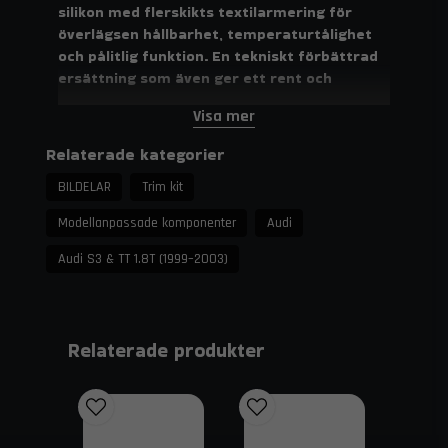
silikon med flerskikts textilarmering för
överlägsen hållbarhet, temperaturtålighet
och pålitlig funktion. En tekniskt förbättrad
ersättning som även ger ett rent och
professionellt utseende i motorutrymmet.
Visa mer
Slangarna är tillverkade av förstklassigt silikon med tre
Relaterade kategorier
till fem lager armering beroende på innerdiameter.
Konstruktionen ger bibehållen form även vid högt
BILDELAR
Trim kit
undertryck och värmepåverkan. Originalslangar i gummi
spricker ofta med tiden på grund av uttorkning – detta
Modellanpassade komponenter
Audi
silikonslangkit eliminerar problemet och säkerställer
Audi S3 & TT 1.8T (1999–2003)
långvarig driftsäkerhet. Färgval påverkar inte
prestandan, men Svart utförande ger ett diskret och
fabriksnära utseende. För optimal installation
rekommenderas matchande slangklämmor under fliken
Tillbehör.
Relaterade produkter
Egenskaper och fördelar
Ersätter original vakuumslangar i
motorrummet