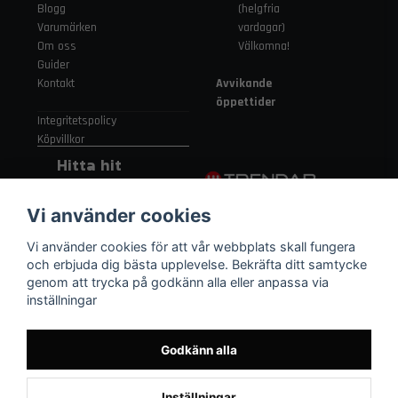
Blogg
(helgfria
Varumärken
vardagar)
Om oss
Välkomna!
Guider
Kontakt
Avvikande
öppettider
Integritetspolicy
Köpvillkor
Hitta hit
Gamla
Vi använder cookies
Strängnäsvägen
315 155 91
Vi använder cookies för att vår webbplats skall fungera
Nykvarn Sverige
och erbjuda dig bästa upplevelse. Bekräfta ditt samtycke
genom att trycka på godkänn alla eller anpassa via
inställningar
08 552 450 06
order
@trendab.com
Godkänn alla
Inställningar