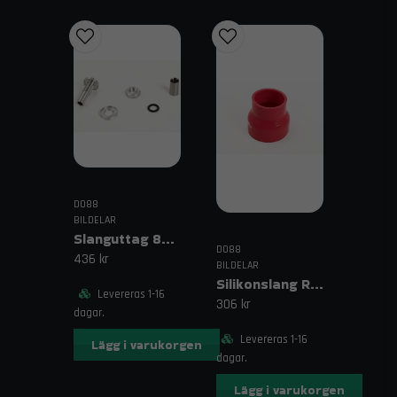
DO88
BILDELAR
Slanguttag 8mm (5/16")
DO88
436 kr
BILDELAR
Silikonslang Röd 3–4" (76–102mm)
Levereras 1-16
306 kr
dagar.
Levereras 1-16
Lägg i varukorgen
dagar.
Lägg i varukorgen