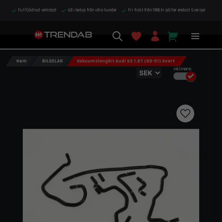
Fullfjädrad verkstad
4,8 i betyg från våra kunder
Fri frakt från 1995 kr gäller endast Sverige
Hem
BILDELAR
Vakuumslangkit Audi S3 1.8T (99–01) Svart
Inkl.moms