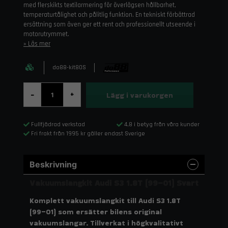
med flerskikts textilarmering för överlägsen hållbarhet,
temperaturtålighet och pålitlig funktion. En tekniskt förbättrad
ersättning som även ger ett rent och professionellt utseende i
motorutrymmet.
Läs mer
do88-kit80S
Lägg i varukorgen
-
+
Fullfjädrad verkstad
4,8 i betyg från våra kunder
Fri frakt från 1995 kr gäller endast Sverige
Beskrivning
Vakuumslangkit Audi S3 1.8T (99–01) Svart
Komplett vakuumslangkit till Audi S3 1.8T
(99–01) som ersätter bilens original
vakuumslangar. Tillverkat i högkvalitativt