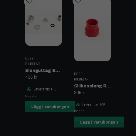
DO88
BILDELAR
Slanguttag 8mm (5/16")
DO88
436 kr
BILDELAR
Silikonslang Röd 3–4" (76–102mm)
Levereras 1-16
306 kr
dagar.
Levereras 1-16
Lägg i varukorgen
dagar.
Lägg i varukorgen