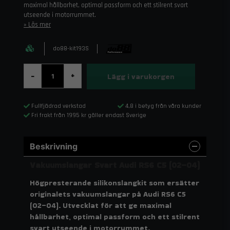
maximal hållbarhet, optimal passform och ett stilrent svart
utseende i motorrummet.
Läs mer
do88-kit193S
Lägg i varukorgen
-
+
Fullfjädrad verkstad
4,8 i betyg från våra kunder
Fri frakt från 1995 kr gäller endast Sverige
Beskrivning
Vakuumslangar Svart Audi RS6 C5 (02–04)
Högpresterande silikonslangkit som ersätter
originalets vakuumslangar på Audi RS6 C5
(02–04). Utvecklat för att ge maximal
hållbarhet, optimal passform och ett stilrent
svart utseende i motorrummet.