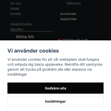
Om oss
Välkomna!
Guider
Kontakt
Avvikande
öppettider
Integritetspolicy
Köpvillkor
Hitta hit
Gamla
Vi använder cookies
Strängnäsvägen
315 155 91
Vi använder cookies för att vår webbplats skall fungera
Nykvarn Sverige
och erbjuda dig bästa upplevelse. Bekräfta ditt samtycke
genom att trycka på godkänn alla eller anpassa via
inställningar
08 552 450 06
order
@trendab.com
Godkänn alla
Inställningar