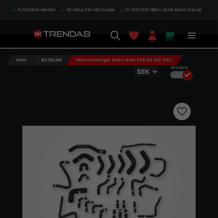
Fullfjädrad verkstad
4,8 i betyg från våra kunder
Fri frakt från 1995 kr gäller endast Sverige
Hem
BILDELAR
Vakuumslangar Svart Audi RS6 C5 (02–04)
Inkl.moms