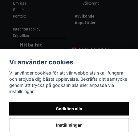
Om oss
Välkomna!
Guider
Kontakt
Avvikande
öppettider
Integritetspolicy
Köpvillkor
Hitta hit
Gamla
Vi använder cookies
Strängnäsvägen
315 155 91
Vi använder cookies för att vår webbplats skall fungera
Nykvarn Sverige
och erbjuda dig bästa upplevelse. Bekräfta ditt samtycke
genom att trycka på godkänn alla eller anpassa via
inställningar
08 552 450 06
order
@trendab.com
Godkänn alla
Inställningar