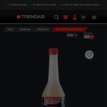
Fullfjädrad verkstad
4,8 i betyg från våra kunder
Fri frakt från 1995 kr gäller endast Sverige
Hem
BILDELAR
Bilbränsle
TRI-PAK® Diesel Booster
Inkl.moms