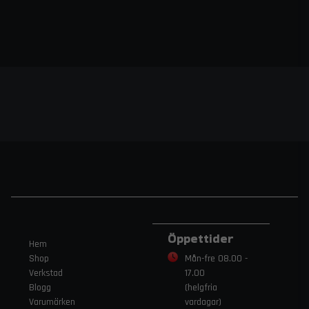
effekt och ekonomi rekommenderar vi att följa
TRI-PAK® Diesel Booster
anvisningarna.
är mycket
koncentrerad, så en liten mängd räcker långt.
Beställ enkelt online och få dina varor
snabbt levererade.
Beställning & rådgivning
Vill du sänka dina driftskostnader och ge din motor
diesel booster
bästa möjliga skydd? Beställ din
från
Trendab idag. Har du frågor om våra bränsletillsatser?
Kontakta oss på
order@trendab.com
så hjälper vi dig.
Fri frakt över 1995 kr inom Sverige!
Öppettider
Hem
Shop
Mån-fre 08.00 -
Verkstad
17.00
Blogg
(helgfria
Varumärken
vardagar)