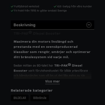
Fullfjädrad verkstad
4,8 i betyg från våra kunder
Fri frakt från 1995 kr gäller endast Sverige
Beskrivning
TRI-PAK® Diesel Booster
Maximera din motors livslängd och
prestanda med en svenskproducerad
klassiker som rengör, smörjer och optimerar
ditt bränslesystem vid varje mil.
TRI-PAK® Diesel
Sedan mitten av 80-talet har
Booster
varit förstahandsvalet för både yrkesförare
och bilentusiaster som vill ha ut det lilla extra av sin
bränsletillsats för
dieselmotor. Denna högkvalitativa
Visa mer
diesel
är utvecklad i Dalarna och anpassad för vårt
Relaterade kategorier
nordiska klimat och våra bränslekvaliteter. Genom att
tillsätta en liten mängd vid varje tankning får du en mer
BILDELAR
Bilbränsle
fullständig förbränning, vilket inte bara ger en piggare