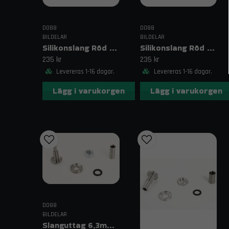
DO88
DO88
BILDELAR
BILDELAR
Silikonslang Röd 2,75–3,125" (70–80mm)
Silikonslang Röd 2,75–3" (70–76mm)
235 kr
235 kr
Levereras 1-16 dagar.
Levereras 1-16 dagar.
Lägg i varukorgen
Lägg i varukorgen
DO88
BILDELAR
Slanguttag 6,3mm (1/4")