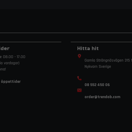
ider
Hitta hit
e 08.00 - 17.00
Gamla Strängnäsvägen 315 1
ria vardagar)
Nykvarn Sverige
mna!
 öppettider
08 552 450 06
order
@trendab.com