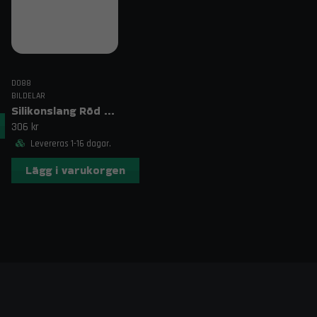
DO88
BILDELAR
Silikonslang Röd 3–4" (76–102mm)
306 kr
Levereras 1-16 dagar.
Lägg i varukorgen