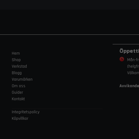
Öppett
Hem
Shop
Mån-fr
Verkstad
(helgf
Blogg
Välko
Varumärken
Om oss
Avvikande
Guider
Kontakt
Integritetspolicy
Köpvillkor