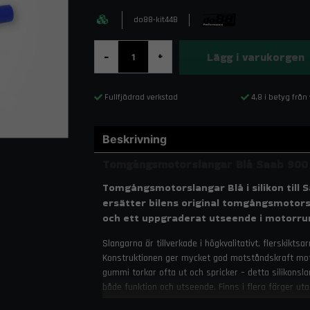
do88-kit44B
Lägg i varukorgen
-
+
Fullfjädrad verkstad
4,8 i betyg från
Beskrivning
Tomgångsmotorslangar Blå Saab 900 
Tomgångsmotorslangar Blå i silikon till 
ersätter bilens original tomgångsmotors
och ett uppgraderat utseende i motorr
Slangarna är tillverkade i högkvalitativt, flerskikts
Konstruktionen ger mycket god motståndskraft mot h
gummi torkar ofta ut och spricker – detta silikonsla
både funktion och utseende. Finns i flera färger uta