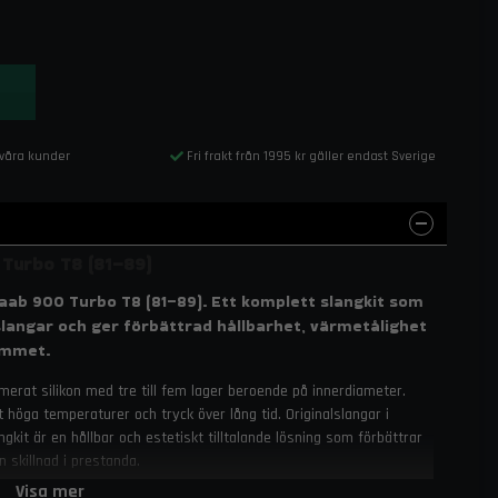
 våra kunder
Fri frakt från 1995 kr gäller endast Sverige
Turbo T8 (81–89)
Saab 900 Turbo T8 (81–89). Ett komplett slangkit som
langar och ger förbättrad hållbarhet, värmetålighet
ummet.
armerat silikon med tre till fem lager beroende på innerdiameter.
öga temperaturer och tryck över lång tid. Originalslangar i
ngkit är en hållbar och estetiskt tilltalande lösning som förbättrar
n skillnad i prestanda.
Visa mer