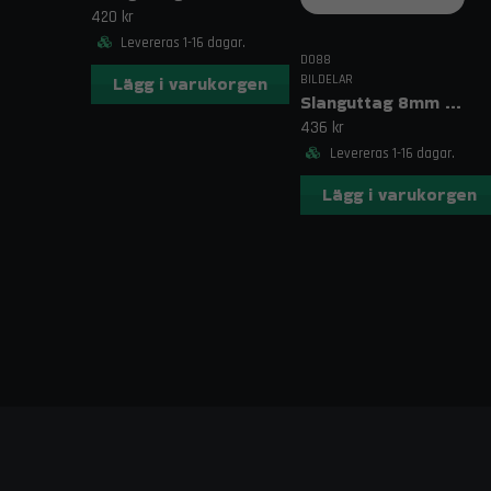
420 kr
Levereras 1-16 dagar.
DO88
BILDELAR
Lägg i varukorgen
Slanguttag 8mm (5/16")
436 kr
Levereras 1-16 dagar.
Lägg i varukorgen