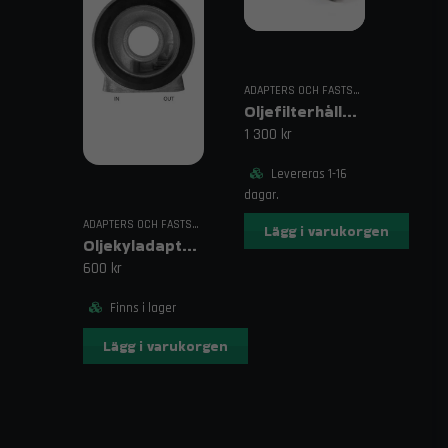
ADAPTERS OCH FASTSÄTTNING
Oljefilterhållare för Dubbel Filterinstallation
1 300 kr
Levereras 1-16
dagar.
ADAPTERS OCH FASTSÄTTNING
Lägg i varukorgen
Oljekyladapter M18
600 kr
Finns i lager
Lägg i varukorgen