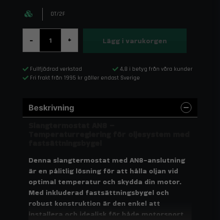
OT/2F
Lägg i varukorgen
-
+
Fullfjädrad verkstad
4,8 i betyg från våra kunder
Fri frakt från 1995 kr gäller endast Sverige
Beskrivning
Slangtermostat AN8 –
Temperaturreglering för oljesystem med
fastsättningsbygel
Denna slangtermostat med AN8-anslutning
är en pålitlig lösning för att hålla oljan vid
optimal temperatur och skydda din motor.
Med inkluderad fastsättningsbygel och
robust konstruktion är den enkel att
installera och idealisk för både motorsport