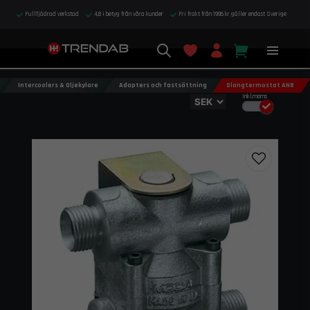
Fullfjädrad verkstad
4,8 i betyg från våra kunder
Fri frakt från 1995 kr gäller endast Sverige
Intercoolers & Oljekylare
Adapters och fastsättning
Slangtermostat AN8
Inkl.moms