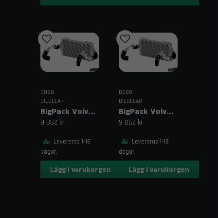
DO88
DO88
BILDELAR
BILDELAR
BigPack Volvo 740/940 Turbo (92–98) Svart – 63 mm spjällhus
BigPack Volvo 740/940 Turbo (92–98) Svart – 76 mm spjällhus
9 052 kr
9 052 kr
Levereras 1-16
Levereras 1-16
dagar.
dagar.
Lägg i varukorgen
Lägg i varukorgen