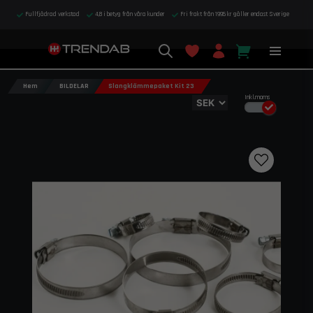
Fullfjädrad verkstad
4,8 i betyg från våra kunder
Fri frakt från 1995 kr gäller endast Sverige
Hem
BILDELAR
Slangklämmepaket Kit 23
Inkl.moms