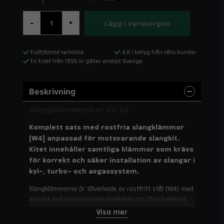
Lägg i varukorgen
-
+
Fullfjädrad verkstad
4,8 i betyg från våra kunder
Fri frakt från 1995 kr gäller endast Sverige
Beskrivning
Slangklämmepaket Kit 23
Komplett sats med rostfria slangklämmor
(W4) anpassad för motsvarande slangkit.
Kitet innehåller samtliga klämmor som krävs
för korrekt och säker installation av slangar i
kyl-, turbo- och avgassystem.
Slangklämmorna är tillverkade av rostfritt stål (W4) med
mycket god korrosionsbeständighet och lång livslängd.
De stämplade gängorna på banden fördelar klämtrycket
Visa mer
jämnt och minimerar risken för skador på slangen.