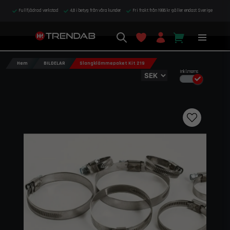
Fullfjädrad verkstad
4,8 i betyg från våra kunder
Fri frakt från 1995 kr gäller endast Sverige
Hem
BILDELAR
Slangklämmepaket Kit 219
Inkl.moms