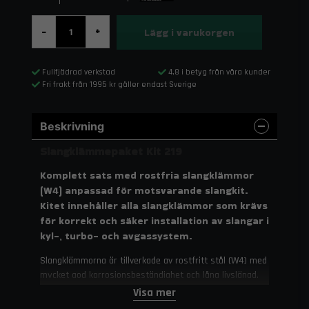
Lägg i varukorgen
-
+
Fullfjädrad verkstad
4,8 i betyg från våra kunder
Fri frakt från 1995 kr gäller endast Sverige
Beskrivning
Slangklämmepaket Kit 219
Komplett sats med rostfria slangklämmor
(W4) anpassad för motsvarande slangkit.
Kitet innehåller alla slangklämmor som krävs
för korrekt och säker installation av slangar i
kyl-, turbo- och avgassystem.
Slangklämmorna är tillverkade av rostfritt stål (W4) med
mycket god korrosionsbeständighet och lång livslängd.
De stämplade gängorna på banden ger jämn åtdragning
Visa mer
och skyddar slangen mot skador vid montering. Tack