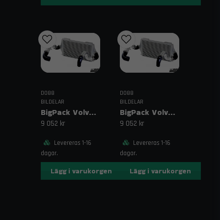
1995 kr och snabb leverans.
Relaterade sökord
slangklämmepaket, slangklämmor W4, kit219
slangklämmor, rostfri slangklämma, monteringskit
slangar
DO88
DO88
BILDELAR
BILDELAR
BigPack Volvo 740/940 Turbo (92–98) Svart – 63 mm spjällhus
BigPack Volvo 740/940 Turbo (92–98) Svart – 76 mm spjällhus
9 052 kr
9 052 kr
Levereras 1-16
Levereras 1-16
dagar.
dagar.
Lägg i varukorgen
Lägg i varukorgen