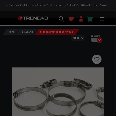
Fullfjädrad verkstad
4,8 i betyg från våra kunder
Fri frakt från 1995 kr gäller endast Sverige
Hem
BILDELAR
Slangklämmepaket Kit 132
Inkl.moms