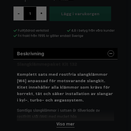
Lägg i varukorgen
-
+
Fullfjädrad verkstad
4,8 i betyg från våra kunder
Fri frakt från 1995 kr gäller endast Sverige
Beskrivning
Slangklämmepaket Kit 132
Komplett sats med rostfria slangklämmor
(W4) anpassad för motsvarande slangkit.
Kitet innehåller alla klämmor som krävs för
korrekt, tät och säker installation av slangar
i kyl-, turbo- och avgassystem.
Samtliga slangklämmor i satsen är tillverkade av
rostfritt stål (W4) med mycket hög
korrosionsbeständighet och lång livslängd. De stämplade
Visa mer
gängorna på banden ger ett jämnt och stabilt klämtryck