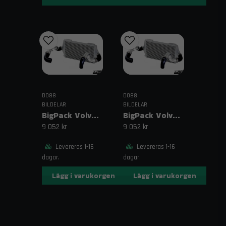
tillbehör? Kontakta oss på
order@trendab.com
så hjälper
vi dig gärna. Vi erbjuder fri frakt på beställningar över
1995 kr och snabb leverans.
Relaterade sökord
slangklämmepaket, slangklämmor W4, kit132
slangklämmor, rostfri slangklämma, monteringskit
slangar
DO88
DO88
BILDELAR
BILDELAR
BigPack Volvo 740/940 Turbo (92–98) Svart – 63 mm spjällhus
BigPack Volvo 740/940 Turbo (92–98) Svart – 76 mm spjällhus
9 052 kr
9 052 kr
Levereras 1-16
Levereras 1-16
dagar.
dagar.
Lägg i varukorgen
Lägg i varukorgen