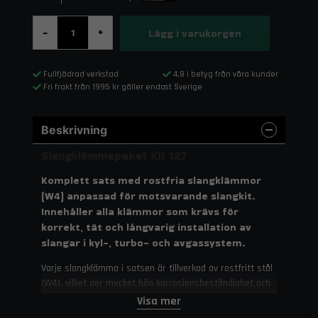
Lägg i varukorgen
-
+
Fullfjädrad verkstad
4,8 i betyg från våra kunder
Fri frakt från 1995 kr gäller endast Sverige
Beskrivning
Slangklämmepaket Kit 127
Komplett sats med rostfria slangklämmor
(W4) anpassad för motsvarande slangkit.
Innehåller alla klämmor som krävs för
korrekt, tät och långvarig installation av
slangar i kyl-, turbo- och avgassystem.
Varje slangklämma i satsen är tillverkad av rostfritt stål
(W4), vilket ger mycket hög korrosionsbeständighet och
lång livslängd. De stämplade gängorna på banden
Visa mer
fördelar klämtrycket jämnt och minimerar risken för