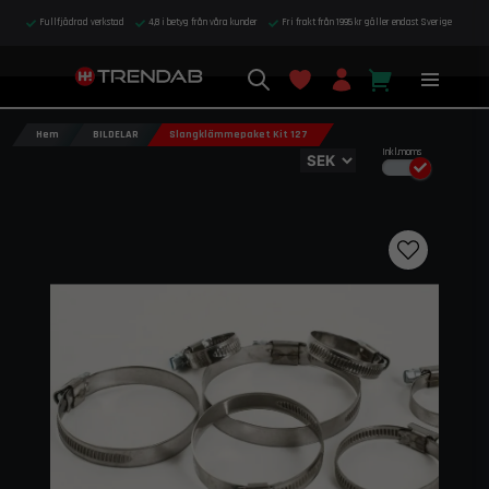
Fullfjädrad verkstad
4,8 i betyg från våra kunder
Fri frakt från 1995 kr gäller endast Sverige
Hem
BILDELAR
Slangklämmepaket Kit 127
Inkl.moms