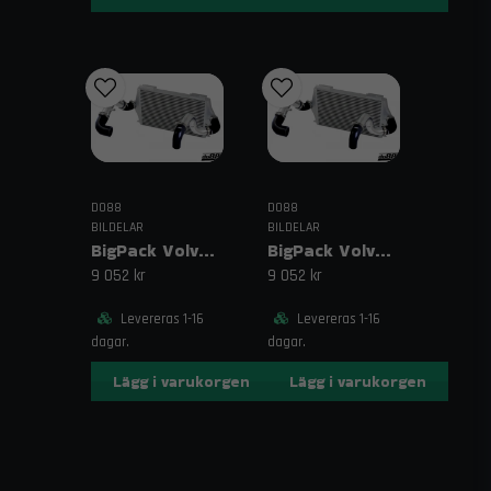
vi dig gärna. Vi erbjuder fri frakt på beställningar över
1995 kr och snabb leverans.
Relaterade sökord
slangklämmepaket, slangklämmor W4, kit127
slangklämmor, rostfri slangklämma, monteringskit
slangar
DO88
DO88
BILDELAR
BILDELAR
BigPack Volvo 740/940 Turbo (92–98) Svart – 63 mm spjällhus
BigPack Volvo 740/940 Turbo (92–98) Svart – 76 mm spjällhus
9 052 kr
9 052 kr
Levereras 1-16
Levereras 1-16
dagar.
dagar.
Lägg i varukorgen
Lägg i varukorgen