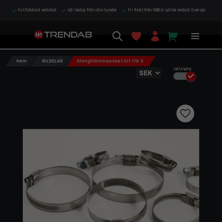
Fullfjädrad verkstad
4,8 i betyg från våra kunder
Fri frakt från 1995 kr gäller endast Sverige
Hem
BILDELAR
Slangklämmepaket Kit 119-2
Inkl.moms