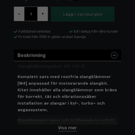
Lägg i varukorgen
-
+
Fullfjädrad verkstad
4,8 i betyg från våra kunder
Fri frakt från 1995 kr gäller endast Sverige
Beskrivning
Slangklämmepaket Kit 119-2
Komplett sats med rostfria slangklämmor
(W4) anpassad för motsvarande slangkit.
Kitet innehåller alla slangklämmor som krävs
för korrekt, tät och vibrationssäker
installation av slangar i kyl-, turbo- och
avgassystem.
Slangklämmorna i denna sats är tillverkade av rostfritt
stål (W4) med mycket god korrosionsbeständighet och
Visa mer
lång livslängd. De stämplade gängorna på banden