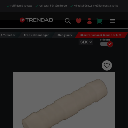
Fullfjädrad verkstad
4,8 i betyg från våra kunder
Fri frakt från 1995 kr gäller endast Sverige
& Tillbehör
Bränslekopplingar
Slangskarv
Skarvrör nylon 6-6 mm för luft
Inkl.moms