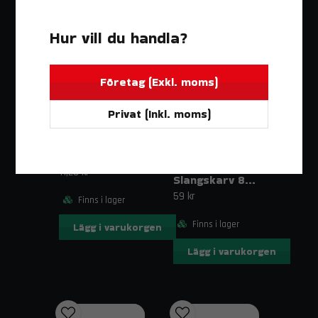
Varför välja Skarvrör i Nylon/Acetat?
Detta skarvrör är ett pålitligt val för att skapa starka
Hur vill du handla?
och temperaturbeständiga förbindelser i alla typer av
rör- och slangsystem. Med sin robusta konstruktion och
enkla montering är det en kostnadseffektiv och hållbar
Företag (Exkl. moms)
lösning.
Privat (Inkl. moms)
Har du frågor om installation eller
användningsområden?
SLANGSKARV
Kontakta oss på
order@trendab.com
– vi hjälper dig
Skarvrör nylon 5-5 mm för luft
gärna.
SLANGSKARV
11,25 kr
Slangskarv 8mm-6mm
Fri frakt över 1995 kr inom Sverige!
59 kr
Finns i lager
Finns i lager
Lägg i varukorgen
Lägg i varukorgen