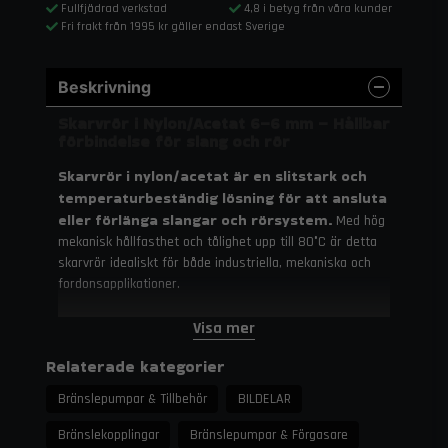
Fullfjädrad verkstad
4,8 i betyg från våra kunder
Fri frakt från 1995 kr gäller endast Sverige
Beskrivning
Skarvrör i Nylon/Acetat 6–6 mm – Hållbar
förbindelse för slang och rör
Skarvrör i nylon/acetat är en slitstark och
temperaturbeständig lösning för att ansluta
eller förlänga slangar och rörsystem.
Med hög
mekanisk hållfasthet och tålighet upp till 80°C är detta
skarvrör idealiskt för både industriella, mekaniska och
fordonsapplikationer.
Tekniska specifikationer
Visa mer
Material:
Nylon/Acetat
Relaterade kategorier
Diameter:
6–6 mm
Bränslepumpar & Tillbehör
BILDELAR
Temperaturbeständighet:
Upp till 80°C
Bränslekopplingar
Bränslepumpar & Förgasare
Användning:
För rör- och slanganslutningar