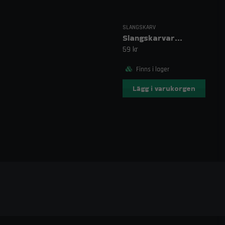
SLANGSKARV
Slangskarvar Bränsle Stål
59 kr
Finns i lager
Lägg i varukorgen