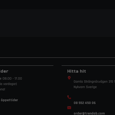
ider
Hitta hit
e 08.00 - 17.00
Gamla Strängnäsvägen 315 1
ria vardagar)
Nykvarn Sverige
mna!
 öppettider
08 552 450 06
order
@trendab.com