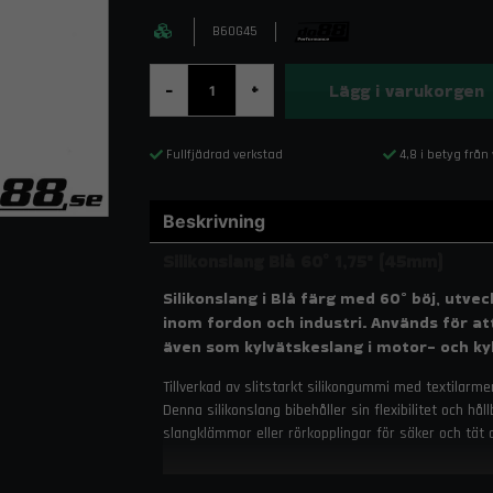
B60G45
Lägg i varukorgen
-
+
Fullfjädrad verkstad
4,8 i betyg från
Beskrivning
Silikonslang Blå 60° 1,75" (45mm)
Silikonslang i Blå färg med 60° böj, utve
inom fordon och industri. Används för att k
även som kylvätskeslang i motor- och ky
Tillverkad av slitstarkt silikongummi med textilarm
Denna silikonslang bibehåller sin flexibilitet och 
slangklämmor eller rörkopplingar för säker och tät 
Egenskaper och fördelar