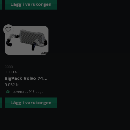
Lägg i varukorgen
Leveransinnehåll
1 st Silikonslang Blå 60° 1,75" (45mm)
Kontakt & fraktinformation
Har du frågor om Silikonslang Blå 60° 1,75" (45mm
hjälper vi dig gärna. Vi erbjuder fri frakt på bestäl
Relaterade sökord
silikonslang blå 60°, 45mm silikonslang, 1.75 tum sil
DO88
BILDELAR
silikonslang, tryckslang blå
BigPack Volvo 740/940 Turbo (92–98) Svart – 76 mm spjällhus
9 052 kr
Levereras 1-16 dagar.
Lägg i varukorgen