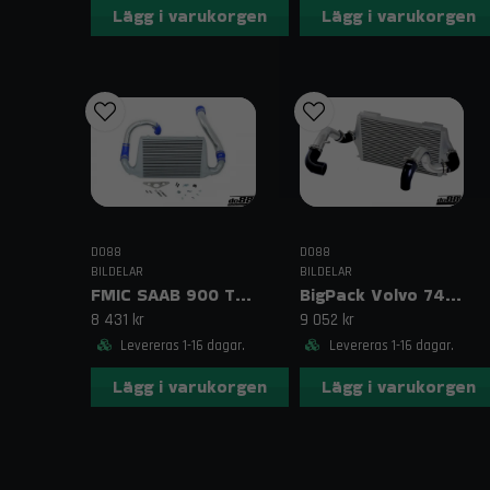
Lägg i varukorgen
Lägg i varukorgen
DO88
DO88
BILDELAR
BILDELAR
FMIC SAAB 900 Turbo (87–93) Blå
BigPack Volvo 740/940 Turbo (92–98) Svart – 63 mm spjällhus
8 431 kr
9 052 kr
Levereras 1-16 dagar.
Levereras 1-16 dagar.
Lägg i varukorgen
Lägg i varukorgen