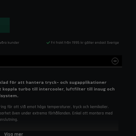
 våra kunder
Fri frakt från 1995 kr gäller endast Sverige
cklad för att hantera tryck- och sugapplikationer
oppla turbo till intercooler, luftfilter till insug och
lsystem.
ering för att stå emot höga temperaturer, tryck och kemikalier.
hållbarhet även under extrema förhållanden. Enkel att montera med
anslutning.
Visa mer