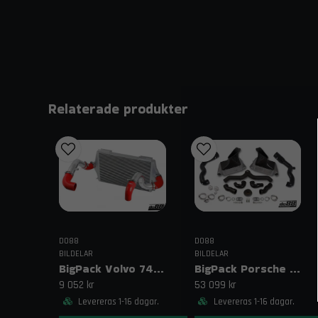
Relaterade produkter
DO88
DO88
BILDELAR
BILDELAR
BigPack Volvo 740/940 Turbo (92–98) Röd – 76 mm spjällhus
BigPack Porsche 911 Turbo (997.1) Svart – Komplett intercoolerkit
9 052 kr
53 099 kr
Levereras 1-16 dagar.
Levereras 1-16 dagar.