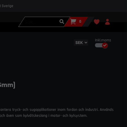
st Sverige
0
Inkl.moms
45mm)
 hantera tryck- och sugapplikationer inom fordon och industri. Används
nsug och även som kylvätskeslang i motor- och kylsystem.