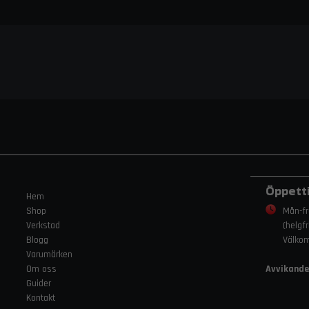
Öppett
Hem
Shop
Mån-fr
Verkstad
(helgf
Blogg
Välko
Varumärken
Om oss
Avvikande
Guider
Kontakt