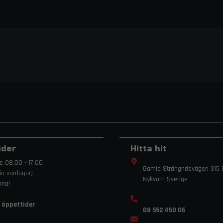
ider
Hitta hit
e 08.00 - 17.00
Gamla Strängnäsvägen 315 1
ria vardagar)
Nykvarn Sverige
mna!
 öppettider
08 552 450 06