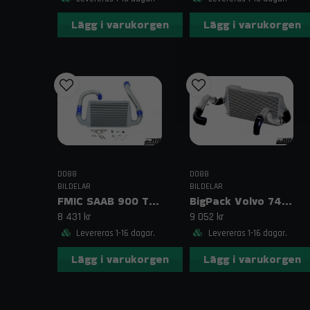
Lägg i varukorgen
Lägg i varukorgen
DO88
DO88
BILDELAR
BILDELAR
FMIC SAAB 900 Turbo (87–93) Blå
BigPack Volvo 740/940 Turbo (92–98) Svart – 63 mm spjällhus
8 431 kr
9 052 kr
Levereras 1-16 dagar.
Levereras 1-16 dagar.
Lägg i varukorgen
Lägg i varukorgen