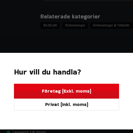
Egenskaper och fördelar
Relaterade kategorier
45° böj för enkel montering i trånga ut
Hög temperatur- och trycktålighet
BILDELAR
Silikonslangar
Silikonslangar & Tillbehör
Slät insida för optimalt flöde
Flexibel, hållbar och lätt att anpassa
Lång livslängd och motståndskraft mot 
Tekniska specifikationer
Hur vill du handla?
Färg: Blå
Material: Silikon med textilarmering
Temperaturtålighet: upp till 180 °C
Företag (Exkl. moms)
Vinkel: 45°
Privat (Inkl. moms)
Dimension: 3,25" (83 mm) invändig diame
DO88
BILDELAR
Utförande: Böjd slang för tryck- och kyls
BigPack Volvo 740/940 Turbo (92–98) Röd – 63 mm spjällhus
Användningsområden
9 052 kr
Levereras 1-16 dagar.