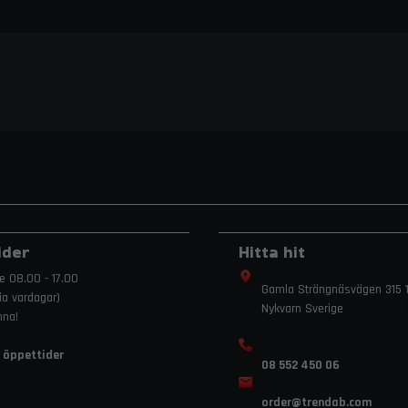
ider
Hitta hit
e 08.00 - 17.00
Gamla Strängnäsvägen 315 1
ria vardagar)
Nykvarn Sverige
mna!
 öppettider
08 552 450 06
order
@trendab.com