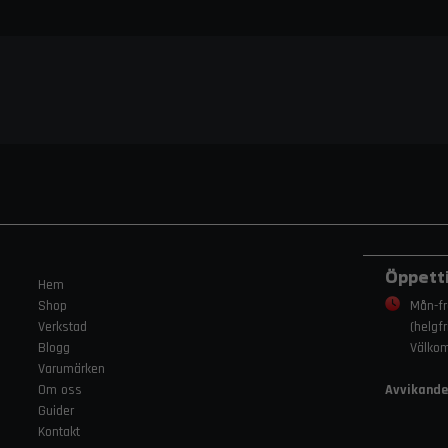
Öppett
Hem
Shop
Mån-fr
Verkstad
(helgf
Blogg
Välko
Varumärken
Om oss
Avvikande
Guider
Kontakt