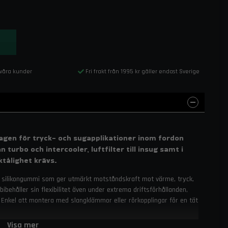
 våra kunder
Fri frakt från 1995 kr gäller endast Sverige
mtagen för tryck- och sugapplikationer inom fordon
 turbo och intercooler, luftfilter till insug samt i
tålighet krävs.
rat silikongummi som ger utmärkt motståndskraft mot värme, tryck,
bibehåller sin flexibilitet även under extrema driftsförhållanden,
on. Enkel att montera med slangklämmor eller rörkopplingar för en tät
Visa mer