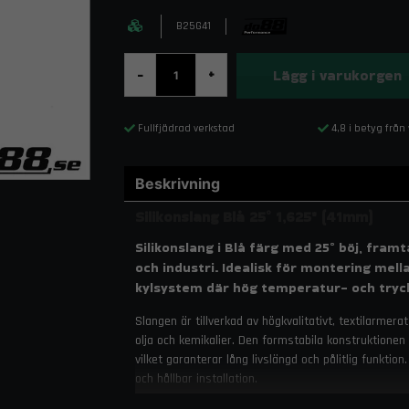
B25G41
Lägg i varukorgen
-
+
Fullfjädrad verkstad
4,8 i betyg från
Beskrivning
Silikonslang Blå 25° 1,625" (41mm)
Silikonslang i Blå färg med 25° böj, fra
och industri. Idealisk för montering mellan
kylsystem där hög temperatur- och tryck
Slangen är tillverkad av högkvalitativt, textilarme
olja och kemikalier. Den formstabila konstruktionen 
vilket garanterar lång livslängd och pålitlig funkti
och hållbar installation.