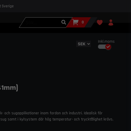
st Sverige
0
Inkl.moms
(41mm)
ck- och sugapplikationer inom fordon och industri. Idealisk för
l insug samt i kylsystem där hög temperatur- och trycktålighet krävs.