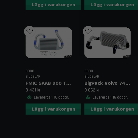
Lägg i varukorgen
Lägg i varukorgen
DO88
DO88
BILDELAR
BILDELAR
FMIC SAAB 900 Turbo (87–93) Blå
BigPack Volvo 740/940 Turbo (92–98) Svart – 63 mm spjällhus
8 431 kr
9 052 kr
Levereras 1-16 dagar.
Levereras 1-16 dagar.
Lägg i varukorgen
Lägg i varukorgen