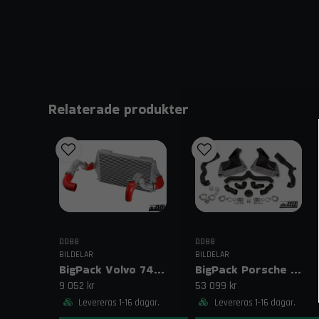
Relaterade produkter
DO88
DO88
BILDELAR
BILDELAR
BigPack Volvo 740/940 Turbo (92–98) Röd – 76 mm spjällhus
BigPack Porsche 911 Turbo (997.1) Svart – Komplett intercoolerkit
9 052 kr
53 099 kr
Levereras 1-16 dagar.
Levereras 1-16 dagar.