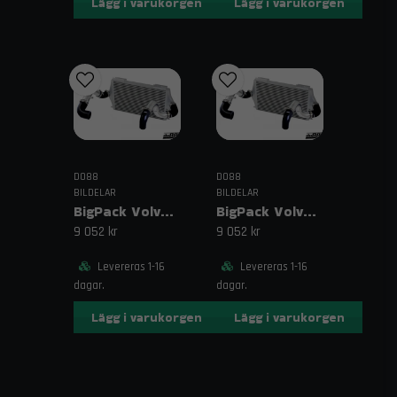
Lägg i varukorgen
Lägg i varukorgen
eller andra komponenter? Kontakta oss på
order@trendab.com
så hjälper vi dig gärna. Vi erbjuder fri
frakt på beställningar över 1995 kr och snabb leverans.
Relaterade sökord
silikonslang 180 grader, blå silikonslang, 4,5" slang,
114mm slang, turboslang, intercoolerslang, insugsslang,
böjd silikonslang
DO88
DO88
BILDELAR
BILDELAR
BigPack Volvo 740/940 Turbo (92–98) Svart – 63 mm spjällhus
BigPack Volvo 740/940 Turbo (92–98) Svart – 76 mm spjällhus
9 052 kr
9 052 kr
Levereras 1-16
Levereras 1-16
dagar.
dagar.
Lägg i varukorgen
Lägg i varukorgen