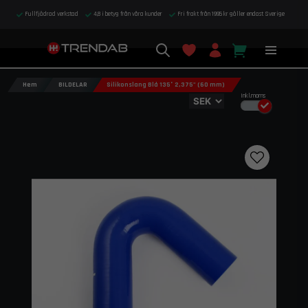
Fullfjädrad verkstad
4,8 i betyg från våra kunder
Fri frakt från 1995 kr gäller endast Sverige
Hem
BILDELAR
Silikonslang Blå 135° 2,375" (60 mm)
Inkl.moms