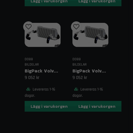
Lägg i varukorgen
Lägg i varukorgen
eller andra komponenter? Kontakta oss på
order@trendab.com
så hjälper vi dig gärna. Vi erbjuder fri
frakt på beställningar över 1995 kr och snabb leverans.
Relaterade sökord
silikonslang 135 grader, blå silikonslang, 2,375" slang,
60mm slang, turboslang, intercoolerslang, insugsslang,
böjd silikonslang
DO88
DO88
BILDELAR
BILDELAR
BigPack Volvo 740/940 Turbo (92–98) Svart – 63 mm spjällhus
BigPack Volvo 740/940 Turbo (92–98) Svart – 76 mm spjällhus
9 052 kr
9 052 kr
Levereras 1-16
Levereras 1-16
dagar.
dagar.
Lägg i varukorgen
Lägg i varukorgen