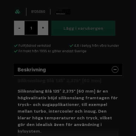
B135G60
Lägg i varukorgen
-
+
Fullfjädrad verkstad
4,8 i betyg från våra kunder
Fri frakt från 1995 kr gäller endast Sverige
Beskrivning
Silikonslang Blå 135° 2,375" (60 mm)
Silikonslang Blå 135° 2,375" (60 mm) är en
högkvalitativ böjd silikonslang framtagen för
tryck- och sugapplikationer, till exempel
mellan turbo, intercooler och insug. Den
klarar höga temperaturer och tryck, vilket
gör den idealisk även för användning i
kylsystem.