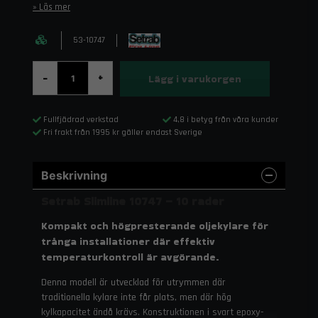
Läs mer
53-10747
Lägg i varukorgen
-
+
Fullfjädrad verkstad
4,8 i betyg från våra kunder
Fri frakt från 1995 kr gäller endast Sverige
Beskrivning
Setrab Slimline 10747 – 10 rader
Kompakt och högpresterande oljekylare för
trånga installationer där effektiv
temperaturkontroll är avgörande.
Denna modell är utvecklad för utrymmen där
traditionella kylare inte får plats, men där hög
kylkapacitet ändå krävs. Konstruktionen i svart epoxy-