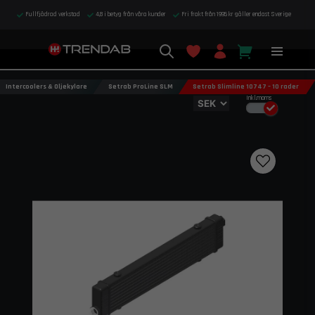
Fullfjädrad verkstad
4,8 i betyg från våra kunder
Fri frakt från 1995 kr gäller endast Sverige
Intercoolers & Oljekylare
Setrab ProLine SLM
Setrab Slimline 10747 – 10 rader
Inkl.moms