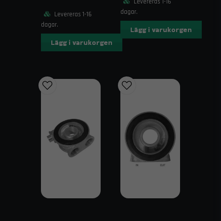
Levereras 1-16
C – Cellpaketets höjd: 89 mm
dagar.
Levereras 1-16
D – Total höjd: 103 mm
dagar.
Lägg i varukorgen
Kompatibilitet
Lägg i varukorgen
Växellådor och bakaxlar
Transmissionssystem i motorsport och
gatbilar
Motorcyklar och kompakta motorsystem
Maskiner och tekniska system med begränsat
utrymme
Frakt & Leverans
Snabb leverans och fri frakt över 1995 kr inom Sverige.
Alla produkter skickas spårbart och packas säkert.
Kontakt & Support
Vill du veta mer om installation eller kompatibilitet?
order@trendab.com
Kontakta oss via e-post: