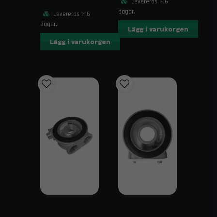
Levereras 1-16
B – Total längd: 211 mm
dagar.
Levereras 1-16
C – Cellpaketets höjd: 88 mm
dagar.
Lägg i varukorgen
D – Total höjd: 100 mm
Lägg i varukorgen
Kompatibilitet
Transmissionssystem i motorsport och
gatbilar
Växellådor och bakaxlar
Motorcyklar och kompakta
motorinstallationer
Industriella system med mycket begränsat
monteringsutrymme
Frakt & Leverans
Snabb leverans och fri frakt över 1995 kr inom Sverige.
Alla produkter skickas spårbart och packas säkert.
Kontakt & Support