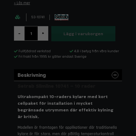
Läs mer
53-10741
Lägg i varukorgen
-
+
Fullfjädrad verkstad
4,8 i betyg från våra kunder
Fri frakt från 1995 kr gäller endast Sverige
Beskrivning
Setrab Slimline 10741 – 10 rader
Ultrakompakt 10-raders kylare med kort
cellpaket för installation i mycket
begränsade utrymmen där effektiv kylning
är kritisk.
Modellen är framtagen för applikationer där traditionella
kylare är för stora, men där pålitlig temperaturkontroll