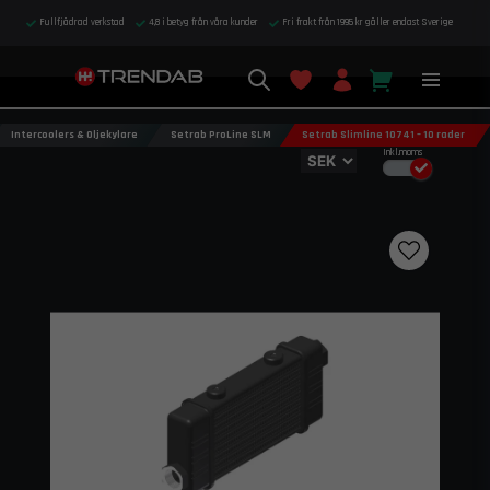
Fullfjädrad verkstad
4,8 i betyg från våra kunder
Fri frakt från 1995 kr gäller endast Sverige
Intercoolers & Oljekylare
Setrab ProLine SLM
Setrab Slimline 10741 – 10 rader
Inkl.moms