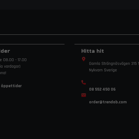
ider
Hitta hit
e 08.00 - 17.00
Gamla Strängnäsvägen 315 1
ria vardagar)
Nykvarn Sverige
mna!
 öppettider
08 552 450 06
order
@trendab.com