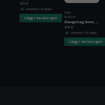
420 kr
Levereras 1-16 dagar.
DO88
BILDELAR
Lägg i varukorgen
Slanguttag 8mm (5/16")
436 kr
Levereras 1-16 dagar.
Lägg i varukorgen