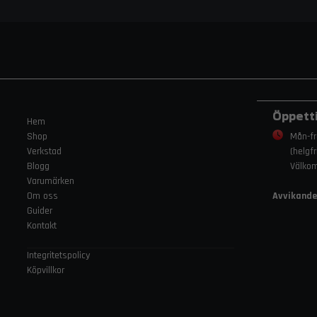
Öppett
Hem
Shop
Mån-fr
Verkstad
(helgf
Blogg
Välko
Varumärken
Om oss
Avvikande
Guider
Kontakt
Integritetspolicy
Köpvillkor