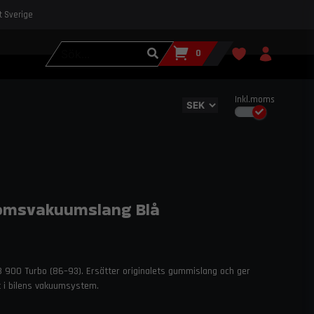
st Sverige
0
Inkl.moms
romsvakuumslang Blå
B 900 Turbo (86–93). Ersätter originalets gummislang och ger
et i bilens vakuumsystem.