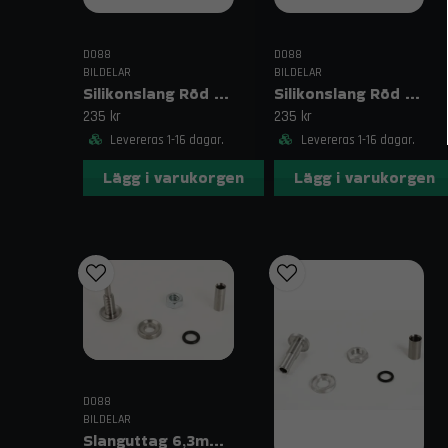
DO88
DO88
BILDELAR
BILDELAR
Silikonslang Röd 2,75–3,125" (70–80mm)
Silikonslang Röd 2,75–3" (70–76mm)
235 kr
235 kr
Levereras 1-16 dagar.
Levereras 1-16 dagar.
Lägg i varukorgen
Lägg i varukorgen
DO88
BILDELAR
Slanguttag 6,3mm (1/4")