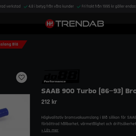
drad verkstad
4,8 i betyg från våra kunder
Fri frakt från 1995 kr gäller enda
slang Blå
SAAB 900 Turbo (86–93) B
212 kr
Högkvalitativ bromsvakuumslang i Blå silikon för SAA
förbättrad hållbarhet, värmetålighet och driftsäkerh
Läs mer