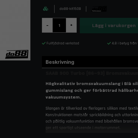
do88-kit150B
Lägg i varukorgen
-
+
Fullfjädrad verkstad
4,8 i betyg från
Beskrivning
SAAB 900 Turbo (86–93) Bromsvakuum
Högkvalitativ bromsvakuumslang i Blå sil
gummislang och ger förbättrad hållbarhet
vakuumsystem.
Slangen är tillverkad av flerlagers silikon med text
Konstruktionen motstår sprickbildning och uttorknin
och pålitlig vakuumfunktion med bibehållen bromsve
ger ett sportigt utseende i motorrummet.