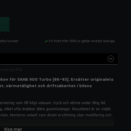
 våra kunder
Fri frakt från 1995 kr gäller endast Sverige
slang Blå
ikon för SAAB 900 Turbo (86–93). Ersätter originalets
, värmetålighet och driftsäkerhet i bilens
ilarmering som tål högt vakuum, tryck och värme under lång tid.
g, vilket ofta drabbar äldre gummislangar. Resultatet är en stabil
rkan. Monteras enkelt som direkt ersättning utan modifiering och
Visa mer