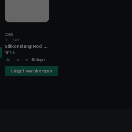
DO88
BILDELAR
Silikonslang Röd 3–4" (76–102mm)
306 kr
Levereras 1-16 dagar.
Lägg i varukorgen