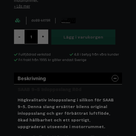
motorrummet.
Läs mer
do88-kit19R
Lägg i varukorgen
-
+
Fullfjädrad verkstad
4,8 i betyg från våra kunder
Fri frakt från 1995 kr gäller endast Sverige
Beskrivning
SAAB 9-5 Inloppsslang Röd
Högkvalitativ inloppsslang i silikon för SAAB
9-5. Denna slang ersätter bilens original
inloppsslang och ger förbättrat luftflöde,
ökad hållbarhet och ett sportigt,
uppgraderat utseende i motorrummet.