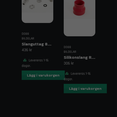
DO88
BILDELAR
Slanguttag 8mm (5/16")
DO88
436 kr
BILDELAR
Silikonslang Röd 3–4" (76–102mm)
Levereras 1-16
306 kr
dagar.
Levereras 1-16
Lägg i varukorgen
dagar.
Lägg i varukorgen