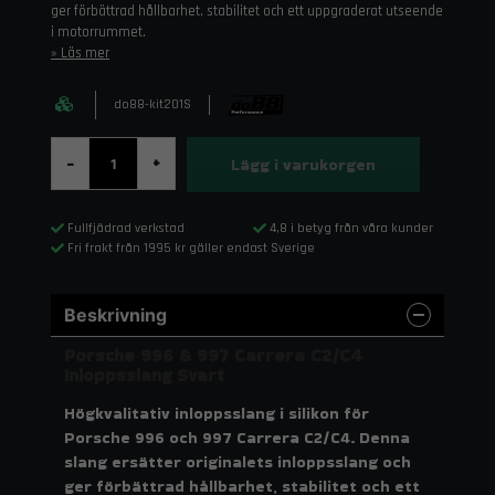
ger förbättrad hållbarhet, stabilitet och ett uppgraderat utseende
i motorrummet.
Läs mer
do88-kit201S
Lägg i varukorgen
-
+
Fullfjädrad verkstad
4,8 i betyg från våra kunder
Fri frakt från 1995 kr gäller endast Sverige
Beskrivning
Porsche 996 & 997 Carrera C2/C4
Inloppsslang Svart
Högkvalitativ inloppsslang i silikon för
Porsche 996 och 997 Carrera C2/C4. Denna
slang ersätter originalets inloppsslang och
ger förbättrad hållbarhet, stabilitet och ett