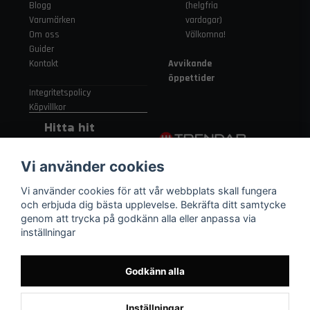
Blogg
(helgfria
Varumärken
vardagar)
Om oss
Välkomna!
Guider
Kontakt
Avvikande
öppettider
Integritetspolicy
Köpvillkor
Hitta hit
Gamla
Vi använder cookies
Strängnäsvägen
315 155 91
Vi använder cookies för att vår webbplats skall fungera
Nykvarn Sverige
och erbjuda dig bästa upplevelse. Bekräfta ditt samtycke
genom att trycka på godkänn alla eller anpassa via
inställningar
08 552 450 06
order
@trendab.com
Godkänn alla
Inställningar