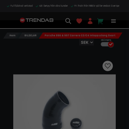
Fullfjädrad verkstad
4,8 i betyg från våra kunder
Fri frakt från 1995 kr gäller endast Sverige
Hem
BILDELAR
Porsche 996 & 997 Carrera C2/C4 Inloppsslang Svart
Inkl.moms