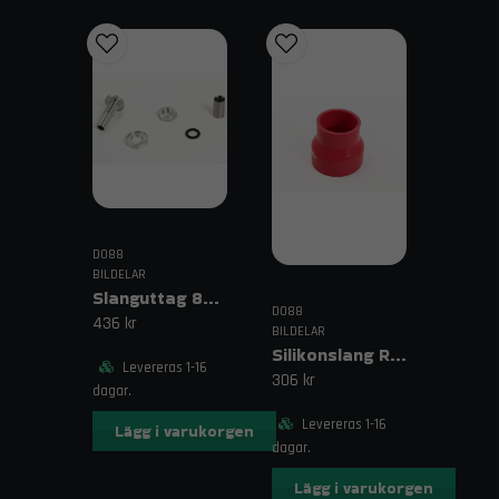
DO88
BILDELAR
Slanguttag 8mm (5/16")
DO88
436 kr
BILDELAR
Silikonslang Röd 3–4" (76–102mm)
Levereras 1-16
306 kr
dagar.
Levereras 1-16
Lägg i varukorgen
dagar.
Lägg i varukorgen