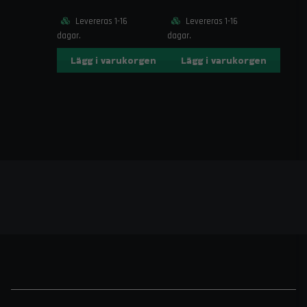
Levereras 1-16
Levereras 1-16
dagar.
dagar.
Lägg i varukorgen
Lägg i varukorgen