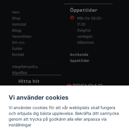
Öppettider
Hem
Shop
Mån-fre 08.00 -
Verkstad
17.00
Blogg
(helgfria
Varumärken
vardagar)
Om oss
Välkomna!
Guider
Kontakt
Avvikande
öppettider
Integritetspolicy
Köpvillkor
Hitta hit
Gamla
Vi använder cookies
Strängnäsvägen
315 155 91
Vi använder cookies för att vår webbplats skall fungera
Nykvarn Sverige
och erbjuda dig bästa upplevelse. Bekräfta ditt samtycke
genom att trycka på godkänn alla eller anpassa via
inställningar