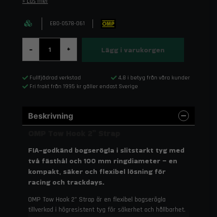
Läs mer
EB0-0578-061
Lägg i varukorgen
-
+
Fullfjädrad verkstad
4,8 i betyg från våra kunder
Fri frakt från 1995 kr gäller endast Sverige
Beskrivning
OMP Tow Hook 2” Strap
FIA-godkänd bogserögla i slitstarkt tyg med
två fästhål och 100 mm ringdiameter – en
kompakt, säker och flexibel lösning för
racing och trackdays.
OMP Tow Hook 2” Strap är en flexibel bogserögla
tillverkad i högresistent tyg för säkerhet och hållbarhet.