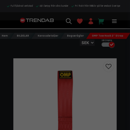
Fullfjädrad verkstad
4,8 i betyg från våra kunder
Fri frakt från 1995 kr gäller endast Sverige
Hem
BILDELAR
Karossdetaljer
Bogseröglor
OMP Tow Hook 2” Strap
Inkl.moms