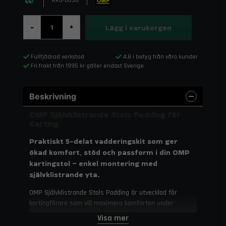
KK0-0036
Lägg i varukorgen
-
+
Fullfjädrad verkstad
4,8 i betyg från våra kunder
Fri frakt från 1995 kr gäller endast Sverige
Beskrivning
OMP Självklistrande Stols Padding för
Karting
Praktiskt 5-delat vadderingskit som ger
ökad komfort, stöd och passform i din OMP
kartingstol – enkel montering med
självklistrande yta.
OMP Självklistrande Stols Padding är utvecklad för
kartingförare som vill maximera komforten under
intensiva tävlingar. Kitet består av fem 8 mm tjocka
Visa mer
delar som enkelt fästs på stolens insida för att anpassa