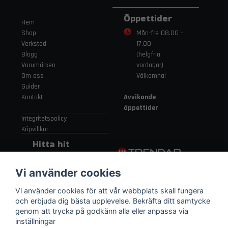
Öppettider
Hem
Shop
Mån-fre 08.00 -
Verkstad
17.00
Blogg
(helgfria
Varumärken
vardagar)
Om oss
Välkomna!
Guider
Kontakt
Avvikande
öppettider
Integritetspolicy
Köpvillkor
Hitta hit
Gamla
Vi använder cookies
Strängnäsvägen
315 155 91
Vi använder cookies för att vår webbplats skall fungera
Nykvarn Sverige
och erbjuda dig bästa upplevelse. Bekräfta ditt samtycke
genom att trycka på godkänn alla eller anpassa via
inställningar