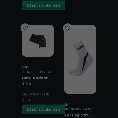
Lägg i varukorgen
Fri frakt över 1995 kr inom Sverige!
Relaterade sökord:
OMP stols padding karting,
självklistrande vaddering racingstol, OMP karting
komfort, racingstol extra stöd
OMP
GO KART OCH KARTING
OMP Vadderade Knäskydd
417 kr
Levereras 1-16
dagar.
OMP
Lägg i varukorgen
GO KART OCH KARTING
Karting Strumpor OMP