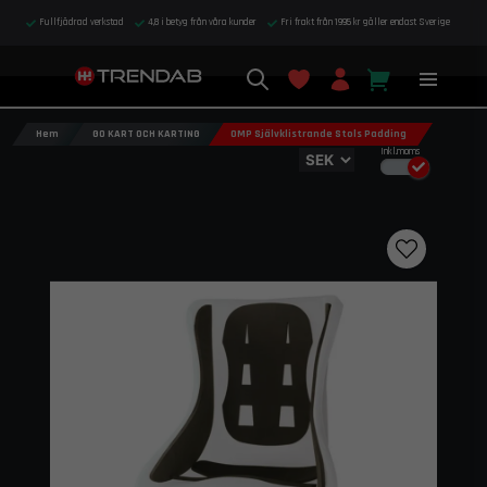
Fullfjädrad verkstad
4,8 i betyg från våra kunder
Fri frakt från 1995 kr gäller endast Sverige
Hem
GO KART OCH KARTING
OMP Självklistrande Stols Padding
Inkl.moms